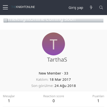
Giriş yap
TheKnightOnline Coming Soon
T
TarthaS
New Member
·
33
Katılım
18 Mar 2017
Son görülme
24 Ağu 2018
Mesajlar
Reaction score
Puanları
1
0
1