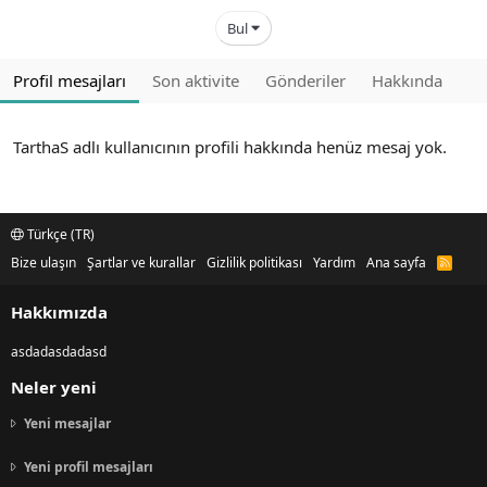
Bul
Profil mesajları
Son aktivite
Gönderiler
Hakkında
TarthaS adlı kullanıcının profili hakkında henüz mesaj yok.
Türkçe (TR)
Bize ulaşın
Şartlar ve kurallar
Gizlilik politikası
Yardım
Ana sayfa
R
S
S
Hakkımızda
asdadasdadasd
Neler yeni
Yeni mesajlar
Yeni profil mesajları