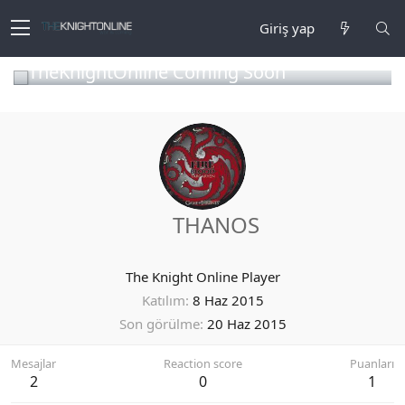
Giriş yap
TheKnightOnline Coming Soon
THANOS
The Knight Online Player
Katılım
8 Haz 2015
Son görülme
20 Haz 2015
Mesajlar
Reaction score
Puanları
2
0
1