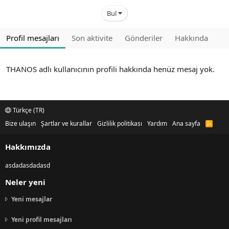
Bul
Profil mesajları
Son aktivite
Gönderiler
Hakkında
THANOS adlı kullanıcının profili hakkında henüz mesaj yok.
Türkçe (TR)
Bize ulaşın
Şartlar ve kurallar
Gizlilik politikası
Yardım
Ana sayfa
R
S
S
Hakkımızda
asdadasdadasd
Neler yeni
Yeni mesajlar
Yeni profil mesajları