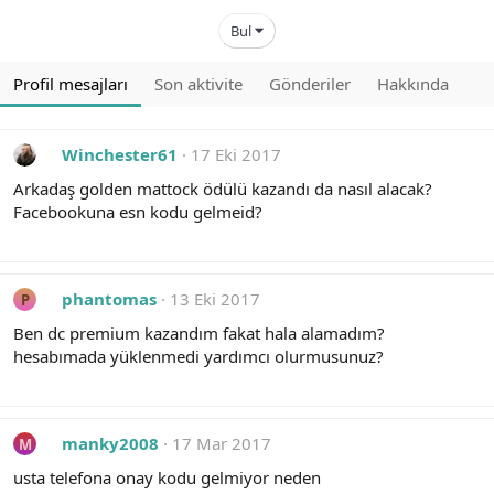
Bul
Profil mesajları
Son aktivite
Gönderiler
Hakkında
Winchester61
17 Eki 2017
Arkadaş golden mattock ödülü kazandı da nasıl alacak?
Facebookuna esn kodu gelmeid?
phantomas
13 Eki 2017
P
Ben dc premium kazandım fakat hala alamadım?
hesabımada yüklenmedi yardımcı olurmusunuz?
manky2008
17 Mar 2017
M
usta telefona onay kodu gelmiyor neden