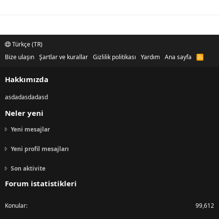
Türkçe (TR)
Bize ulaşın
Şartlar ve kurallar
Gizlilik politikası
Yardım
Ana sayfa
R
S
S
Hakkımızda
asdadasdadasd
Neler yeni
Yeni mesajlar
Yeni profil mesajları
Son aktivite
Forum istatistikleri
Konular
99,612