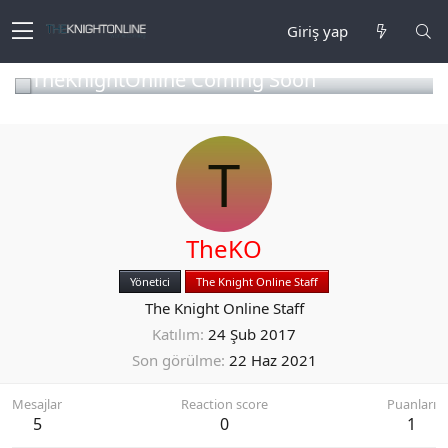
Giriş yap
TheKnightOnline Coming Soon
T
TheKO
Yönetici
The Knight Online Staff
The Knight Online Staff
Katılım
24 Şub 2017
Son görülme
22 Haz 2021
Mesajlar
Reaction score
Puanları
5
0
1