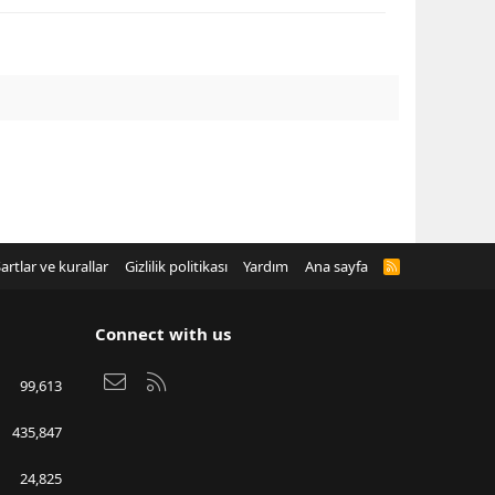
artlar ve kurallar
Gizlilik politikası
Yardım
Ana sayfa
R
S
S
Connect with us
Bize ulaşın
RSS
99,613
435,847
24,825