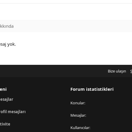
kkında
saj yok.
Bize ulaşın
Ş
eni
Forum istatistikleri
esajlar
Konular
rofil mesajları
Mesajlar
tivite
Kullanıcılar