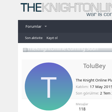
Forumlar
Son aktivite
Kayıt ol
TheKnightOnline Coming Soon
ToluBey
T
The Knight Online Pl
Katılım
17 May 201
Son görülme
2 Tem
Mesajlar
118