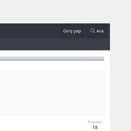
Giriş yap
Ara
Puanları
18