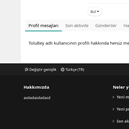
Bul
Profil mesajları
Son aktivite
Gönderiler
Ha
ToluBey adlı kullanıcının profili hakkında henüz me
Değiştir genişlik
Türkçe (TR)
Hakkımızda
Neler y
Yeni m
asdadasdadasd
Yeni p
Son ak