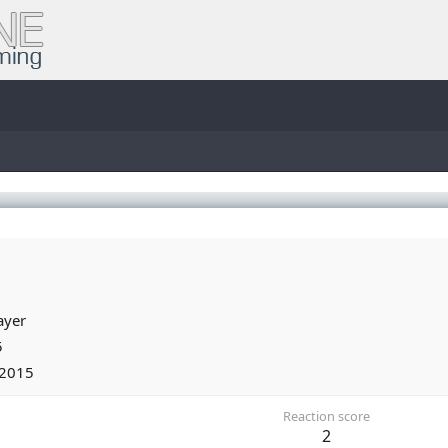
ayer
5
 2015
Reaction score
2