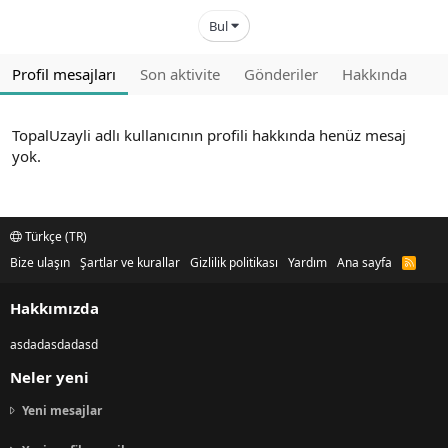
Bul
Profil mesajları
Son aktivite
Gönderiler
Hakkında
TopalUzayli adlı kullanıcının profili hakkında henüz mesaj
yok.
Türkçe (TR)
Bize ulaşın
Şartlar ve kurallar
Gizlilik politikası
Yardım
Ana sayfa
R
S
S
Hakkımızda
asdadasdadasd
Neler yeni
Yeni mesajlar