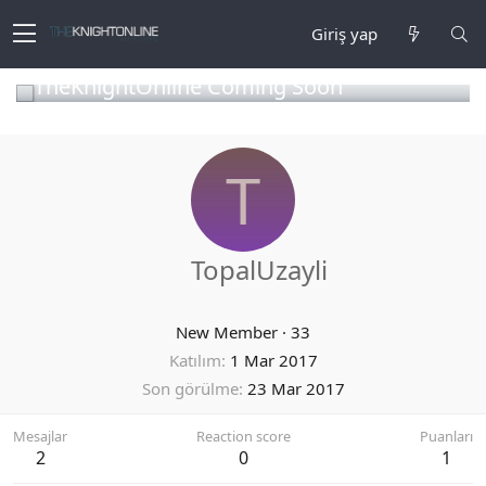
Giriş yap
TheKnightOnline Coming Soon
T
TopalUzayli
New Member
·
33
Katılım
1 Mar 2017
Son görülme
23 Mar 2017
Mesajlar
Reaction score
Puanları
2
0
1