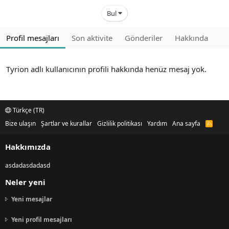
Bul
Profil mesajları
Son aktivite
Gönderiler
Hakkında
Tyrion adlı kullanıcının profili hakkında henüz mesaj yok.
Türkçe (TR)
Bize ulaşın
Şartlar ve kurallar
Gizlilik politikası
Yardım
Ana sayfa
R
S
S
Hakkımızda
asdadasdadasd
Neler yeni
Yeni mesajlar
Yeni profil mesajları