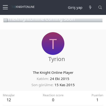
Giriş yap
TheKnightOnline Coming Soon
T
Tyrion
The Knight Online Player
Katılım
24 Eki 2015
Son görülme
15 Kas 2015
Mesajlar
Reaction score
Puanları
12
0
1