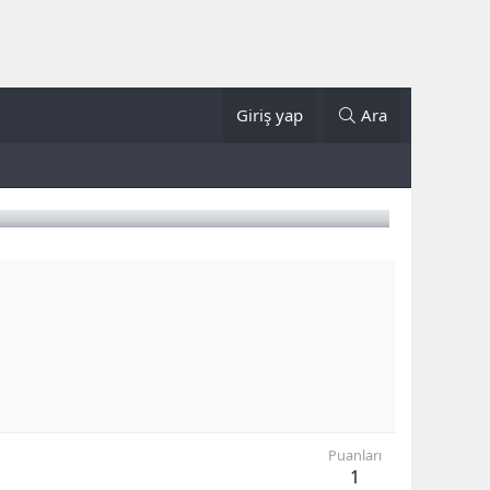
Giriş yap
Ara
Puanları
1