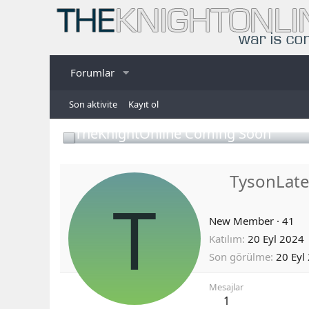
Forumlar
Son aktivite
Kayıt ol
TheKnightOnline Coming Soon
TysonLate
T
New Member
·
41
Katılım
20 Eyl 2024
Son görülme
20 Eyl
Mesajlar
1