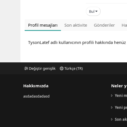
Bul
Profil mesajları
Son aktivite
Gönderiler
Ha
TysonLatef adlı kullanıcının profili hakkında henüz
Değiştir genişlik
Türkçe (TR)
Hakkımızda
Neler y
Yeni m
asdadasdadasd
Yeni p
Son ak