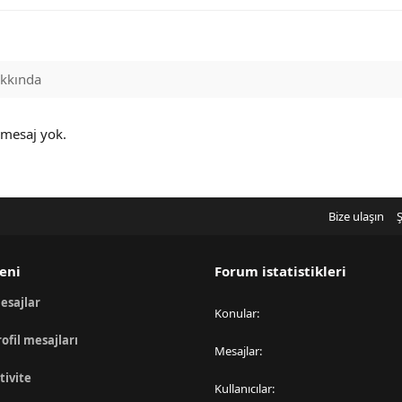
kkında
 mesaj yok.
Bize ulaşın
Ş
eni
Forum istatistikleri
esajlar
Konular
rofil mesajları
Mesajlar
tivite
Kullanıcılar