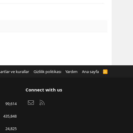
artlar ve kurallar
Gizlilik politikası
Yardım
Ana sayfa
R
S
S
Connect with us
Bize ulaşın
RSS
99,614
435,848
24,825