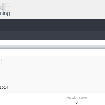
f
 2024
Reaction score
0