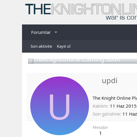
Forumlar
Son aktivite
Kayıt ol
TheKnightOnline Coming Soon
updi
U
The Knight Online Pl
Katılım
11 Haz 2015
Son görülme
11 Haz
Mesajlar
1