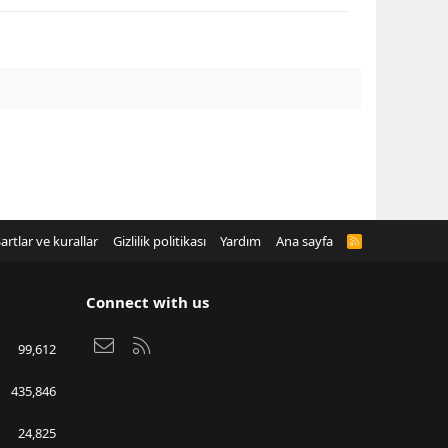
artlar ve kurallar
Gizlilik politikası
Yardım
Ana sayfa
R
S
S
Connect with us
Bize ulaşın
RSS
99,612
435,846
24,825