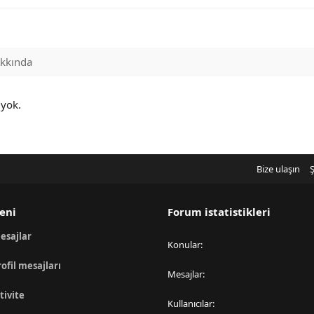
kkında
 yok.
Bize ulaşın
Ş
eni
Forum istatistikleri
esajlar
Konular
rofil mesajları
Mesajlar
tivite
Kullanıcılar