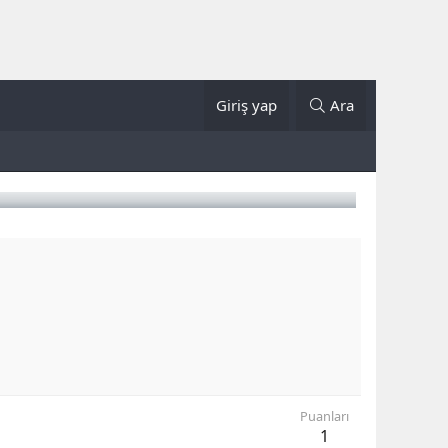
Giriş yap
Ara
Puanları
1