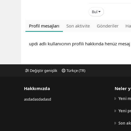
Bul
Profil mesajları
Son aktivite
Gönderiler
Ha
updi adlı kullanıcının profili hakkında henüz mesaj
Değiştir genişlik
Türkçe (TR)
Hakkımızda
Neler y
Yeni m
asdadasdadasd
Yeni p
Son ak