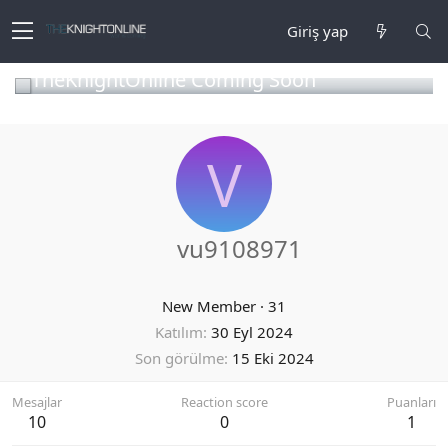
Giriş yap
TheKnightOnline Coming Soon
V
vu9108971
New Member
·
31
Katılım
30 Eyl 2024
Son görülme
15 Eki 2024
Mesajlar
Reaction score
Puanları
10
0
1