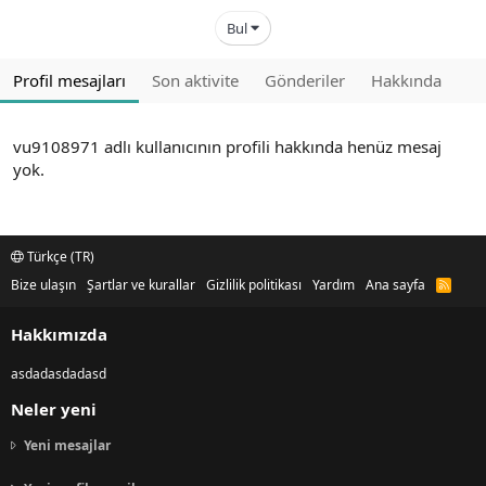
Bul
Profil mesajları
Son aktivite
Gönderiler
Hakkında
vu9108971 adlı kullanıcının profili hakkında henüz mesaj
yok.
Türkçe (TR)
Bize ulaşın
Şartlar ve kurallar
Gizlilik politikası
Yardım
Ana sayfa
R
S
S
Hakkımızda
asdadasdadasd
Neler yeni
Yeni mesajlar