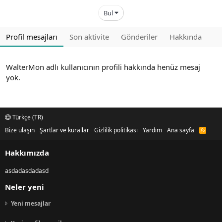
Bul
Profil mesajları
Son aktivite
Gönderiler
Hakkında
WalterMon adlı kullanıcının profili hakkında henüz mesaj
yok.
Türkçe (TR)
Bize ulaşın
Şartlar ve kurallar
Gizlilik politikası
Yardım
Ana sayfa
R
S
S
Hakkımızda
asdadasdadasd
Neler yeni
Yeni mesajlar