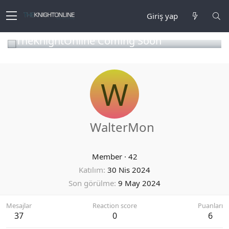
Giriş yap
TheKnightOnline Coming Soon
W
WalterMon
Member
·
42
Katılım
30 Nis 2024
Son görülme
9 May 2024
Mesajlar
Reaction score
Puanları
37
0
6