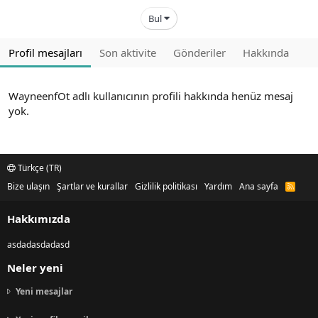
Bul
Profil mesajları
Son aktivite
Gönderiler
Hakkında
WayneenfOt adlı kullanıcının profili hakkında henüz mesaj
yok.
Türkçe (TR)
Bize ulaşın
Şartlar ve kurallar
Gizlilik politikası
Yardım
Ana sayfa
R
S
S
Hakkımızda
asdadasdadasd
Neler yeni
Yeni mesajlar