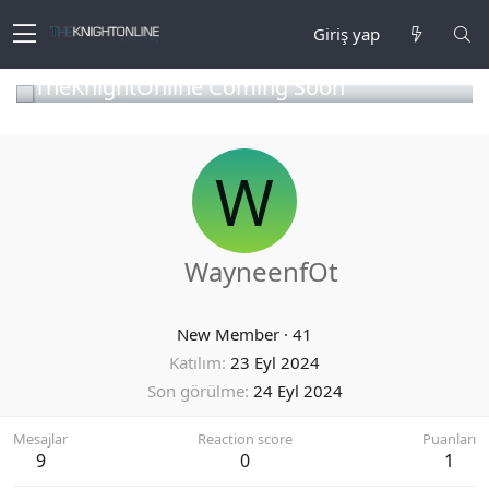
Giriş yap
TheKnightOnline Coming Soon
W
WayneenfOt
New Member
·
41
Katılım
23 Eyl 2024
Son görülme
24 Eyl 2024
Mesajlar
Reaction score
Puanları
9
0
1