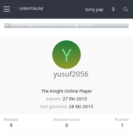
Giriş yap
TheKnightOnline Coming Soon
Y
yusuf2056
The Knight Online Player
Katılım
27 Eki 2015
Son görülme
28 Eki 2015
Mesajlar
Reaction score
Puanları
9
0
1