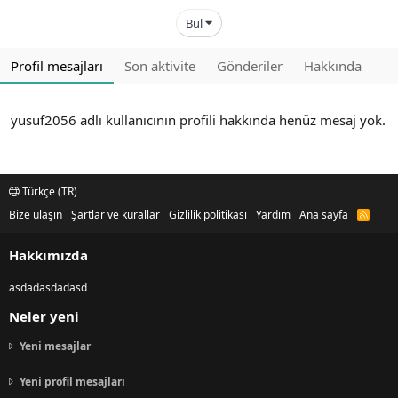
Bul
Profil mesajları
Son aktivite
Gönderiler
Hakkında
yusuf2056 adlı kullanıcının profili hakkında henüz mesaj yok.
Türkçe (TR)
Bize ulaşın
Şartlar ve kurallar
Gizlilik politikası
Yardım
Ana sayfa
R
S
S
Hakkımızda
asdadasdadasd
Neler yeni
Yeni mesajlar
Yeni profil mesajları