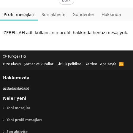
Bul
Profil mesajları
Son aktivite
Gönderiler
Hakkında
ZEBELLAH adlı kullanıcının profili hakkında henüz mesaj yok.
Türkçe (TR)
Bize ulaşın
Şartlar ve kurallar
Gizlilik politikası
Yardım
Ana sayfa
R
S
S
Hakkımızda
asdadasdadasd
Neler yeni
Yeni mesajlar
Yeni profil mesajları
Son aktivite