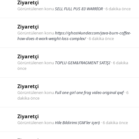
Ziyaretçi
Görüntülenen konu
SELL FULL PUS 83 WARRİOR
6 dakika önce
Ziyaretçi
Görüntülenen konu
https://ghost4under.com/java-burn-coffee-
how-does-it-work-weight-loss-complex/
6 dakika önce
Ziyaretçi
Görüntülenen konu
TOPLU GEM&FRAGMENT SATIŞI
6 dakika
önce
Ziyaretçi
Görüntülenen konu
Full one girl one frog video original qwf
6
dakika önce
Ziyaretçi
Görüntülenen konu
Hile Bildirimi (GM'ler içeri)
6 dakika önce