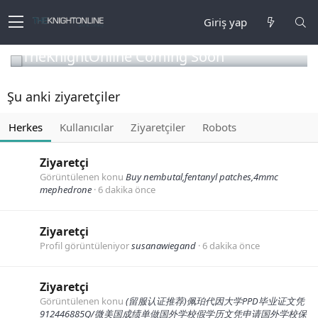
Giriş yap
TheKnightOnline Coming Soon
Şu anki ziyaretçiler
Herkes
Kullanıcılar
Ziyaretçiler
Robots
Ziyaretçi
Görüntülenen konu
Buy nembutal,fentanyl patches,4mmc
mephedrone
6 dakika önce
Ziyaretçi
Profil görüntüleniyor
susanawiegand
6 dakika önce
Ziyaretçi
Görüntülenen konu
(留服认证推荐)佩珀代因大学PPD毕业证文凭
912446885Q/微美国成绩单做国外学校假学历文凭申请国外学校保