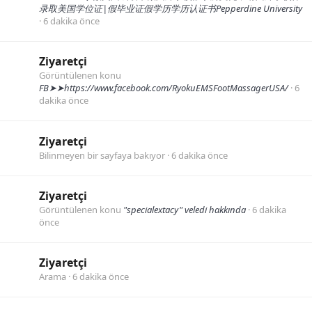
录取美国学位证|假毕业证假学历学历认证书Pepperdine University
6 dakika önce
Ziyaretçi
Görüntülenen konu
FB➤➤https://www.facebook.com/RyokuEMSFootMassagerUSA/
6
dakika önce
Ziyaretçi
Bilinmeyen bir sayfaya bakıyor
6 dakika önce
Ziyaretçi
Görüntülenen konu
"specialextacy" veledi hakkında
6 dakika
önce
Ziyaretçi
Arama
6 dakika önce