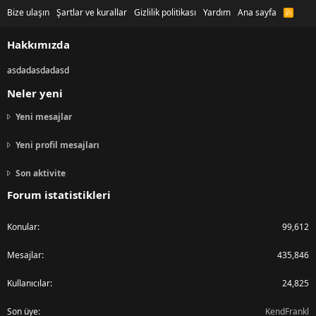
Bize ulaşın
Şartlar ve kurallar
Gizlilik politikası
Yardım
Ana sayfa
R
S
S
Hakkımızda
asdadasdadasd
Neler yeni
Yeni mesajlar
Yeni profil mesajları
Son aktivite
Forum istatistikleri
Konular
99,612
Mesajlar
435,846
Kullanıcılar
24,825
Son üye
KendFrankl