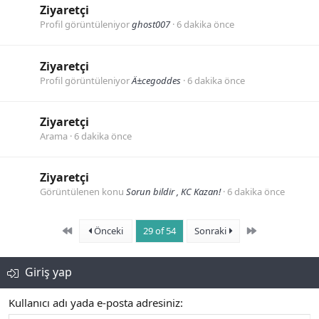
Ziyaretçi
Profil görüntüleniyor
ghost007
6 dakika önce
Ziyaretçi
Profil görüntüleniyor
Ä±cegoddes
6 dakika önce
Ziyaretçi
Arama
6 dakika önce
Ziyaretçi
Görüntülenen konu
Sorun bildir , KC Kazan!
6 dakika önce
First
Son
Önceki
29 of 54
Sonraki
Giriş yap
Kullanıcı adı yada e-posta adresiniz