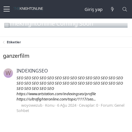
Giriş yap
TheKnightOnline Coming Soon
Etiketler
ganzerfilm
INDEXINGSEO
W
SEO SEO SEO SEO SEO SEO SEO SEO SEO SEO SEO SEO SEO SEO
SEO SEO SEO SEO SEO SEO SEO SEO SEO SEO SEO SEO SEO SEO
SEO SEO SEO SEO SEO
https://www.artstation.com/indexingseo/profile
https://ultrafighteronline.com/topic/1117/seo...
woyowezub
Konu
6 Ağu 2024
Cevaplar: 0
Forum:
Genel
Sohbet