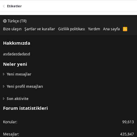
Etiketler
Türkçe (TR)
Bize ulaşın
Şartlar ve kurallar
Gizlilik politikası
Yardım
Ana sayfa
R
S
S
Hakkımızda
asdadasdadasd
Neler yeni
Yeni mesajlar
Yeni profil mesajları
Son aktivite
Forum istatistikleri
Konular
99,613
Mesajlar
435,847