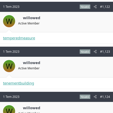
n
i
1 Tem 2023
#1,122
Yasaklı
willowed
W
Active Member
temperedmeasure
1 Tem 2023
#1,123
Yasaklı
willowed
W
Active Member
tenementbuilding
1 Tem 2023
#1,124
Yasaklı
willowed
W