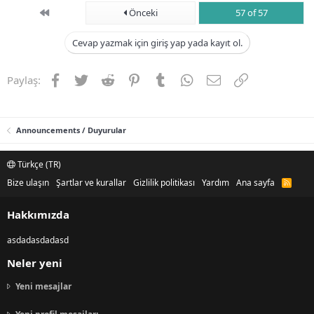
First
Önceki
57 of 57
Cevap yazmak için giriş yap yada kayıt ol.
Facebook
Twitter
Reddit
Pinterest
Tumblr
WhatsApp
E-posta
Link
Paylaş:
Announcements / Duyurular
Türkçe (TR)
Bize ulaşın
Şartlar ve kurallar
Gizlilik politikası
Yardım
Ana sayfa
R
S
S
Hakkımızda
asdadasdadasd
Neler yeni
Yeni mesajlar