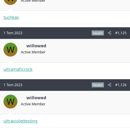
Active Member
tuchkas
1 Tem 2023
#1,125
Yasaklı
willowed
W
Active Member
ultramaficrock
1 Tem 2023
#1,126
Yasaklı
willowed
W
Active Member
ultraviolettesting