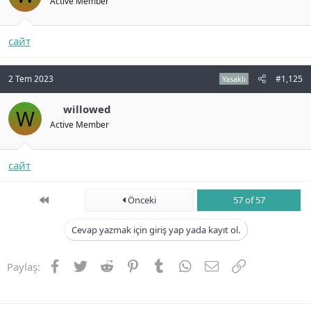
Active Member
сайт
2 Tem 2023
#1,125
Yasaklı
willowed
W
Active Member
сайт
First
Önceki
57 of 57
Cevap yazmak için giriş yap yada kayıt ol.
Facebook
Twitter
Reddit
Pinterest
Tumblr
WhatsApp
E-posta
Link
Paylaş: