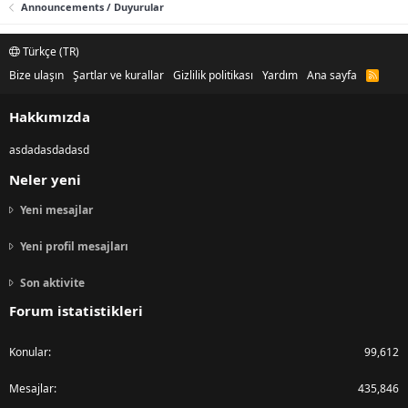
Announcements / Duyurular
Türkçe (TR)
Bize ulaşın
Şartlar ve kurallar
Gizlilik politikası
Yardım
Ana sayfa
R
S
S
Hakkımızda
asdadasdadasd
Neler yeni
Yeni mesajlar
Yeni profil mesajları
Son aktivite
Forum istatistikleri
Konular
99,612
Mesajlar
435,846