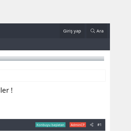
Giriş yap
Ara
er !
#1
Konbuyu başlatan
AdminCP