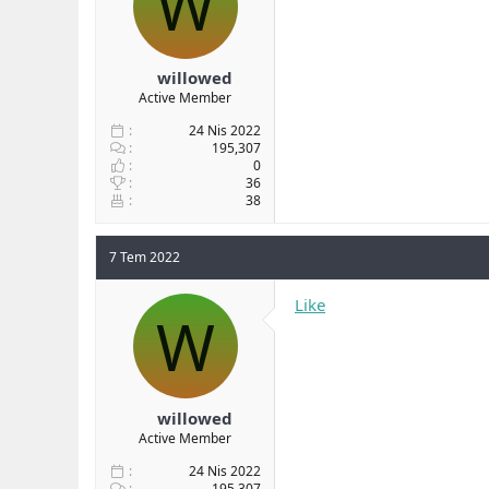
W
willowed
Active Member
24 Nis 2022
195,307
0
36
38
7 Tem 2022
Like
W
willowed
Active Member
24 Nis 2022
195,307