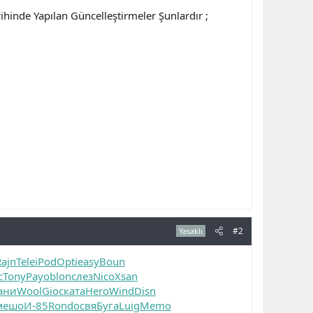
hinde Yapılan Güncelleştirmeler Şunlardır ;
#2
Yasaklı
Rajn
Tele
iPod
Opti
easy
Boun
с
Tony
Payo
blon
слез
Nico
Xsan
ани
Wool
Gioc
ката
Hero
Wind
Disn
мешо
И-85
Rond
освя
Буга
Luig
Memo