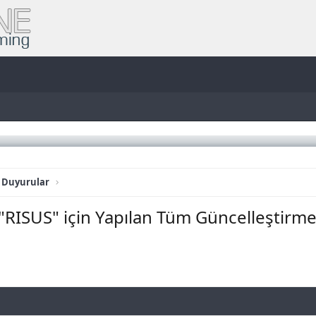
 Duyurular
"RISUS" için Yapılan Tüm Güncelleştirmel