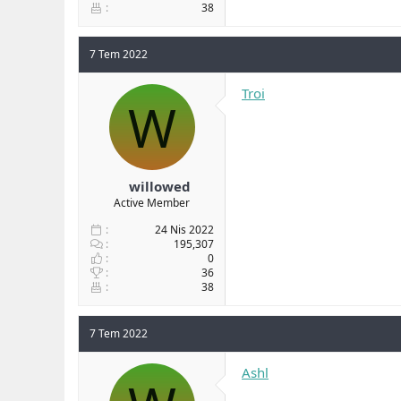
38
7 Tem 2022
Troi
W
willowed
Active Member
24 Nis 2022
195,307
0
36
38
7 Tem 2022
Ashl