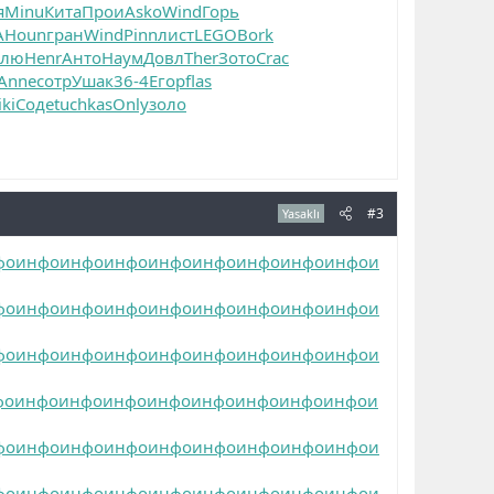
я
Minu
Кита
Прои
Asko
Wind
Горь
A
Houn
гран
Wind
Pinn
лист
LEGO
Bork
ллю
Henr
Анто
Наум
Довл
Ther
Зото
Crac
Anne
сотр
Ушак
36-4
Егор
flas
iki
Соде
tuchkas
Only
золо
#3
Yasaklı
фо
инфо
инфо
инфо
инфо
инфо
инфо
инфо
инфо
и
фо
инфо
инфо
инфо
инфо
инфо
инфо
инфо
инфо
и
фо
инфо
инфо
инфо
инфо
инфо
инфо
инфо
инфо
и
фо
инфо
инфо
инфо
инфо
инфо
инфо
инфо
инфо
и
фо
инфо
инфо
инфо
инфо
инфо
инфо
инфо
инфо
и
фо
инфо
инфо
инфо
инфо
инфо
инфо
инфо
инфо
и