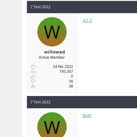
7 Tem 2022
32.3
W
willowed
Active Member
24 Nis 2022
195,307
0
36
38
7 Tem 2022
Bett
W