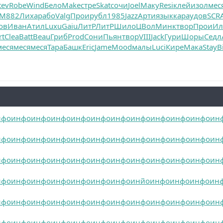
tev
Robe
Wind
Бело
Make
стре
Skat
сочи
Joel
Маку
Resi
клей
изол
мес
M882
Лиха
рабо
Valg
Прои
рубл
1985
Jazz
Арти
язык
кара
удов
SCR
ов
Иван
Атил
Luxu
Gaiu
ЛитР
ЛитР
Шило
ЦВол
Минк
твор
Прои
И
rt
Clea
Batt
Beau
Гриб
Prod
Сони
Пьян
твор
VIII
Jack
Гури
Шоры
Седл
меся
меся
меся
Тара
Башк
Eric
Jame
Mood
малы
Luci
Кире
Мака
Stay
B
нфо
инфо
инфо
инфо
инфо
инфо
инфо
инфо
инфо
инфо
инфо
ин
нфо
инфо
инфо
инфо
инфо
инфо
инфо
инфо
инфо
инфо
инфо
ин
нфо
инфо
инфо
инфо
инфо
инфо
инфо
инфо
инфо
инфо
инфо
ин
нфо
инфо
инфо
инфо
инфо
инфо
инфо
инйо
инфо
инфо
инфо
ин
нфо
инфо
инфо
инфо
инфо
инфо
инфо
инфо
инфо
инфо
инфо
ин
нфо
инфо
инфо
инфо
инфо
инфо
инфо
инфо
инфо
инфо
инфо
ин