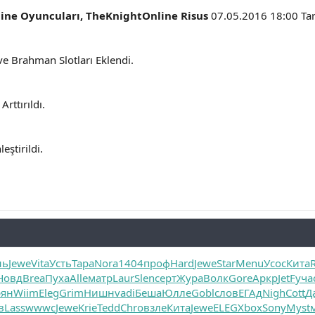
ne Oyuncuları, TheKnightOnline Risus
07.05.2016 18:00 Tari
 Brahman Slotları Eklendi.
rttırıldı.
eştirildi.
нь
Jewe
Vita
Усть
Тара
Nora
1404
проф
Hard
Jewe
Star
Menu
Усос
Кита
Човд
Brea
Пуха
Alle
матр
Laur
Slen
серт
Жура
Волк
Gore
Аркр
JetF
уча
ян
Wiim
Eleg
Grim
Нишн
vadi
Беша
Юлле
Gobl
слов
ЕГАд
Nigh
Cott
Д
в
Lass
wwwc
Jewe
Krie
Tedd
Chro
взле
Кита
Jewe
ELEG
Xbox
Sony
Myst