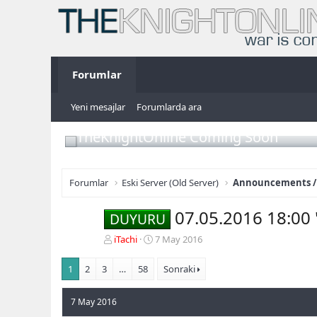
Forumlar
Yeni mesajlar
Forumlarda ara
TheKnightOnline Coming Soon
Forumlar
Eski Server (Old Server)
Announcements /
07.05.2016 18:00 
DUYURU
K
B
iTachi
7 May 2016
o
a
n
ş
1
2
3
…
58
Sonraki
b
l
u
a
7 May 2016
y
n
u
g