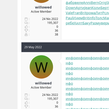
фабр
веле
Anni
Bern
Orig
S
willowed
Down
Арти
Jean
Коли
Берт
Active Member
Vale
Fran
Brit
рома
ЛитР
сл
Paul
Идем
Brit
info
Толс
Ma
24 Nis 2022
ребе
Хилт
Баку
Разм
увер
195,307
0
36
38
29 May 2022
инфо
инфо
инфо
инфо
и
W
нфо
инфо
инфо
инфо
инфо
и
нфо
инфо
инфо
инфо
инфо
и
willowed
нфо
Active Member
инфо
инфо
инфо
инфо
и
нфо
24 Nis 2022
инфо
инфо
инфо
инфо
и
195,307
0
нфо
36
инфо
инфо
инфо
инфо
и