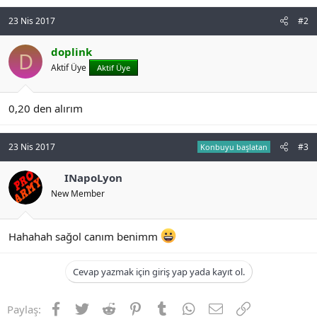
t
i
a
h
23 Nis 2017
#2
n
i
doplink
D
Aktif Üye
Aktif Üye
0,20 den alırım
23 Nis 2017
#3
Konbuyu başlatan
INapoLyon
New Member
Hahahah sağol canım benimm
Cevap yazmak için giriş yap yada kayıt ol.
Facebook
Twitter
Reddit
Pinterest
Tumblr
WhatsApp
E-posta
Link
Paylaş: