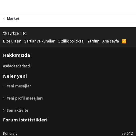
Market
Türkçe (TR)
Bize ulaşın
Şartlar ve kurallar
Gizlilik politikası
Yardım
Ana sayfa
R
S
S
Hakkımızda
asdadasdadasd
Neler yeni
Yeni mesajlar
Yeni profil mesajları
Son aktivite
Forum istatistikleri
Konular
99,612