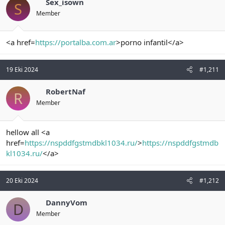
Sex_isown
S
Member
<a href=
https://portalba.com.ar
>porno infantil</a>
19 Eki 2024
#1,211
RobertNaf
R
Member
hellow all <a
href=
https://nspddfgstmdbkl1034.ru/
>
https://nspddfgstmdb
kl1034.ru/
</a>
20 Eki 2024
#1,212
DannyVom
D
Member