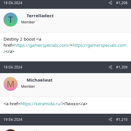
18 Eki 2024
#1,208
Terrelladect
T
Member
Destiny 2 boost <a
href=
https://gamerspecials.com/
>
https://gamerspecials.com
/
</a>
18 Eki 2024
#1,209
Michaelwat
M
Member
<a href=
https://keramida.ru/
>Пинко</a>
19 Eki 2024
#1,210