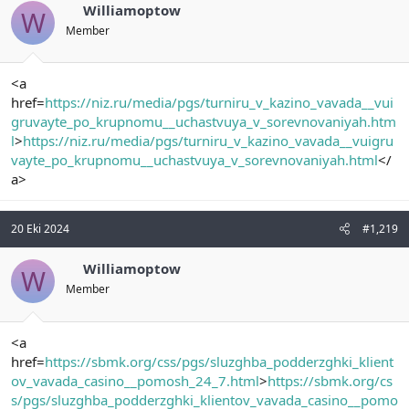
Williamoptow
W
Member
<a
href=
https://niz.ru/media/pgs/turniru_v_kazino_vavada__vui
gruvayte_po_krupnomu__uchastvuya_v_sorevnovaniyah.htm
l
>
https://niz.ru/media/pgs/turniru_v_kazino_vavada__vuigru
vayte_po_krupnomu__uchastvuya_v_sorevnovaniyah.html
</
a>
20 Eki 2024
#1,219
Williamoptow
W
Member
<a
href=
https://sbmk.org/css/pgs/sluzghba_podderzghki_klient
ov_vavada_casino__pomosh_24_7.html
>
https://sbmk.org/cs
s/pgs/sluzghba_podderzghki_klientov_vavada_casino__pomo