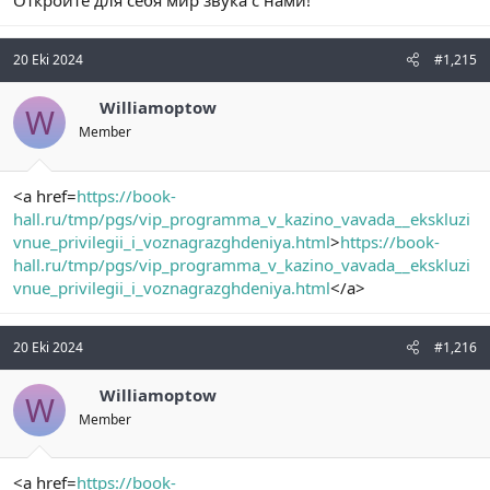
Откройте для себя мир звука с нами!
20 Eki 2024
#1,215
Williamoptow
W
Member
<a href=
https://book-
hall.ru/tmp/pgs/vip_programma_v_kazino_vavada__ekskluzi
vnue_privilegii_i_voznagrazghdeniya.html
>
https://book-
hall.ru/tmp/pgs/vip_programma_v_kazino_vavada__ekskluzi
vnue_privilegii_i_voznagrazghdeniya.html
</a>
20 Eki 2024
#1,216
Williamoptow
W
Member
<a href=
https://book-