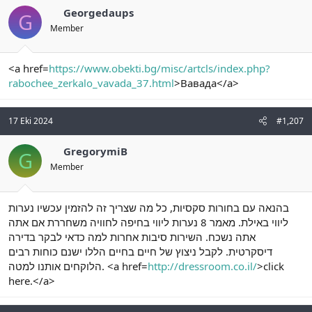
Georgedaups
G
Member
<a href=
https://www.obekti.bg/misc/artcls/index.php?
rabochee_zerkalo_vavada_37.html
>Вавада</a>
17 Eki 2024
#1,207
GregorymiB
G
Member
בהנאה עם בחורות סקסיות, כל מה שצריך זה להזמין עכשיו נערות
ליווי באילת. מאמר 8 נערות ליווי בחיפה לחוויה משחררת אם אתה
אתה נשכח. השירות סיבות אחרות למה כדאי לבקר בדירה
דיסקרטית. לקבל ניצוץ של חיים בחיים הללו ישנם כוחות רבים
הלוקחים אותנו למטה. <a href=
http://dressroom.co.il/
>click
here.</a>