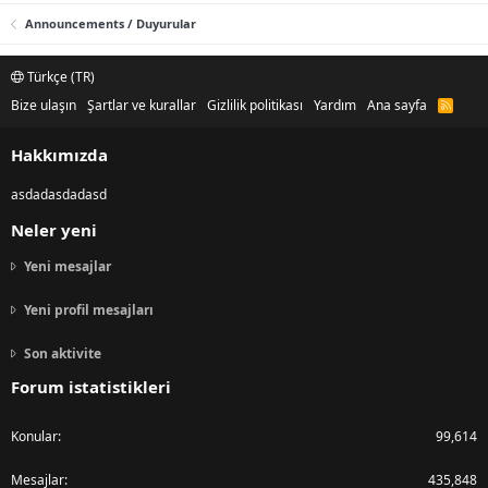
Announcements / Duyurular
Türkçe (TR)
Bize ulaşın
Şartlar ve kurallar
Gizlilik politikası
Yardım
Ana sayfa
R
S
S
Hakkımızda
asdadasdadasd
Neler yeni
Yeni mesajlar
Yeni profil mesajları
Son aktivite
Forum istatistikleri
Konular
99,614
Mesajlar
435,848