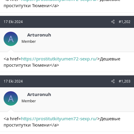
t
i
проститутки Тюмени</a>
a
h
n
i
17 Eki 2024
#1,202
Arturonuh
A
Member
<a href=
https://prostitutkityumen72-sexp.ru/
>Дешевые
проститутки Тюмени</a>
17 Eki 2024
#1,203
Arturonuh
A
Member
<a href=
https://prostitutkityumen72-sexp.ru/
>Дешевые
проститутки Тюмени</a>