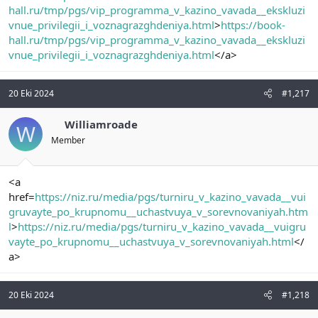
hall.ru/tmp/pgs/vip_programma_v_kazino_vavada__ekskluzi
vnue_privilegii_i_voznagrazghdeniya.html
>
https://book-
hall.ru/tmp/pgs/vip_programma_v_kazino_vavada__ekskluzi
vnue_privilegii_i_voznagrazghdeniya.html
</a>
20 Eki 2024
#1,217
Williamroade
W
Member
<a
href=
https://niz.ru/media/pgs/turniru_v_kazino_vavada__vui
gruvayte_po_krupnomu__uchastvuya_v_sorevnovaniyah.htm
l
>
https://niz.ru/media/pgs/turniru_v_kazino_vavada__vuigru
vayte_po_krupnomu__uchastvuya_v_sorevnovaniyah.html
</
a>
20 Eki 2024
#1,218