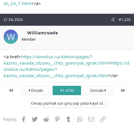
sh_24_7.html
</a>
21 Eki 2024
#1,220
Williamroade
W
Member
<a href=
https://donolux.ru/Admin/pages/?
kazino_vavada_otzuvu__chto_govoryat_igroki.html
>
https://d
onolux.ru/Admin/pages/?
kazino_vavada_otzuvu__chto_govoryat_igroki.html
</a>
First
Son
Önceki
61 of 63
Sonraki
Cevap yazmak için giriş yap yada kayıt ol.
Facebook
Twitter
Reddit
Pinterest
Tumblr
WhatsApp
E-posta
Link
Paylaş: