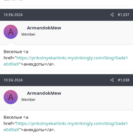
10 Eki 2024
#1,037
ArmandokMew
A
Member
Веселые <a
href="
https://prikolnyekartinki.mystrikingly.com/blog/0ade1
e0d9a9
">анекдоты</a>.
10 Eki 2024
#1,038
ArmandokMew
A
Member
Веселые <a
href="
https://prikolnyekartinki.mystrikingly.com/blog/0ade1
e0d9a9
">анекдоты</a>.