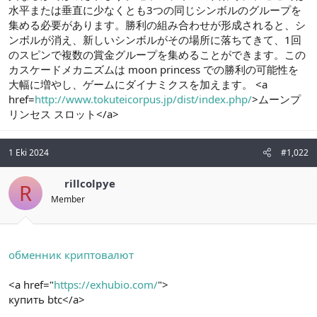
水平または垂直に少なくとも3つの同じシンボルのグループを
n
i
集める必要があります。勝利の組み合わせが形成されると、シ
ンボルが消え、新しいシンボルがその場所に落ちてきて、1回
のスピンで複数の賞金グループを集めることができます。この
カスケードメカニズムは moon princess での勝利の可能性を
大幅に増やし、ゲームにダイナミクスを加えます。 <a
href=
http://www.tokuteicorpus.jp/dist/index.php/
>ムーンプ
リンセス スロット</a>
1 Eki 2024
#1,022
rillcolpye
R
Member
обменник криптовалют
<a href="
https://exhubio.com/
">
купить btc</a>