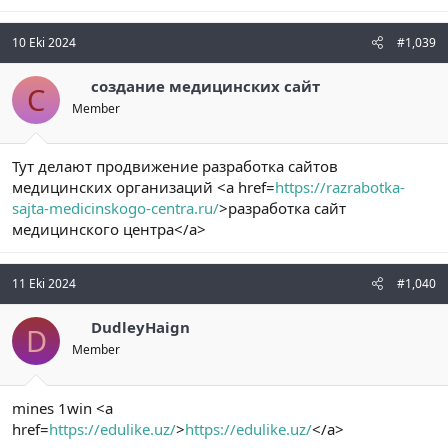
10 Eki 2024
#1,039
создание медицинских сайт
С
Member
Тут делают продвижение разработка сайтов
медицинских организаций <a href=
https://razrabotka-
sajta-medicinskogo-centra.ru/
>разработка сайт
медицинского центра</a>
11 Eki 2024
#1,040
DudleyHaign
D
Member
mines 1win <a
href=
https://edulike.uz/
>
https://edulike.uz/
</a>