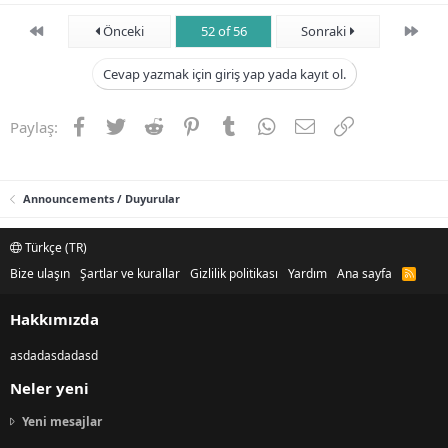
First
Son
Önceki
52 of 56
Sonraki
Cevap yazmak için giriş yap yada kayıt ol.
Facebook
Twitter
Reddit
Pinterest
Tumblr
WhatsApp
E-posta
Link
Paylaş:
Announcements / Duyurular
Türkçe (TR)
Bize ulaşın
Şartlar ve kurallar
Gizlilik politikası
Yardım
Ana sayfa
R
S
S
Hakkımızda
asdadasdadasd
Neler yeni
Yeni mesajlar