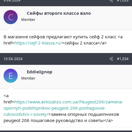
9 Eki 2024
#1,033
Сейфы второго класса взло
С
Member
В магазине сейфов предлагают купить сейф 2 класс <a
href=
https://sejf-2-klassa.ru/
>сейфы 2 класса</a>
10 Eki 2024
#1,034
EddieIgnop
E
Member
<a
href=
https://www.avtozalizo.com.ua/Peugeot206/zamena-
opornyh-podshipnikov-peugeot-206-poshagovoe-
rukovodstvo-i-sovety/
>замена опорных подшипников
peugeot 206 пошаговое руководство и советы</a>