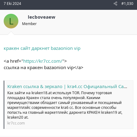
7 Eki 2024
#1,030
lecboveaew
L
Member
кракен сайт даркнет bazaonion vip
<a href="
https://kr7cc.com/
">
ссылка на кракен bazaonion vip</a>
Kraken ссылка & зеркало | kra4.cc Официальный Сайт №1
Как зайти на kraken18.at используя TOR. Почему торговая
площадка Кракен стала очень популярной. Какими
преимуществами обладает самый узнаваемый и посещаемый
маркетплэйс современности kra6 cc. Все основные способы
попасть на главный маркетплейс даркнета КРАКЕН kraken19 at,
kraken20 at.
kr7cc.com