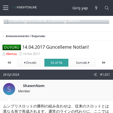
Giriş yap
TheKnightOnline Coming Soon
Announcements / Duyurular
14.04.2017 Güncelleme Notlari!
DUYURU
K
B
Alencia
14 Nis 2017
o
a
First
Son
n
ş
Önceki
52 of 56
Sonraki
b
l
u
a
26 Eyl 2024
#1,021
y
n
u
g
b
ı
ShawnNam
S
a
ç
Member
ş
t
l
a
a
r
ムンプリスロットの勝利の組み合わせは、従来のスロットとは
t
i
異なる形で形成されます。通常のラインの代わりに、ここでは
a
h