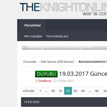
Forumlar
Yeni mesajlar
Forumlarda ara
TheKnightOnline Coming Soon
Forumlar
Eski Server (Old Server)
Announcements /
19.03.2017 Günce
DUYURU
K
B
Duellona
19 Mar 2017
o
a
n
ş
Önceki
1
…
80
81
82
83
84
…
88
So
b
l
u
a
14 Eki 2024
y
n
u
g