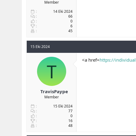
Member
14 Eki 2024
66
0
6
45
15 Eki 2024
<a href=
https://individua
T
TravisPaype
Member
15 Eki 2024
77
0
16
48