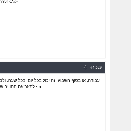
>נערת ליווי פרטית בירושלים או בילוי עם בחורה נשית לסקס מושלם</a>
#1,629
עבודה, או בסוף השבוע. זה יכול בכל יום ובכל שעה. ולב
לתאר את החוויה <a