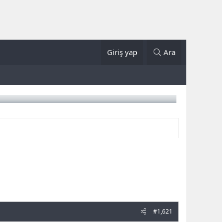
Giriş yap
Ara
#1,621