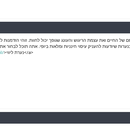
ם של החיים ואת עצמת הריגוש והעונג שגופך יכול לחוות. זוהי הזדמנות ל
ר בנערות שיודעות להעניק עיסוי חינניות ומלאות ביופי. אתה תוכל לבחור
l/
>נערת ליווי</a>