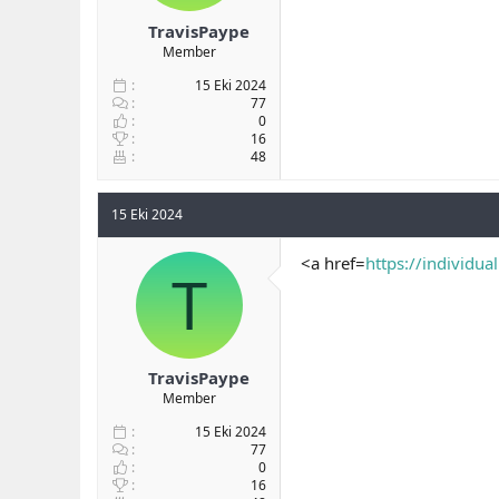
TravisPaype
Member
15 Eki 2024
77
0
16
48
15 Eki 2024
<a href=
https://individua
T
TravisPaype
Member
15 Eki 2024
77
0
16