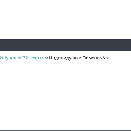
lki-tyumeni-72-sexp.ru/
>Индивидуалки Тюмень</a>