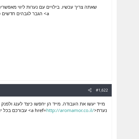
שאתה צריך עכשיו. בילויים עם נערות ליווי מאפשרי
הגבר לגבהים חדשים <a
#1,622
מייד יעשו את העבודה. מייד הן יחפשו כיצד לענג ולפנק
עבורכם בכל יום ובכל שעה. ניתן למצוא דירות דיסקרטיות בכל הארץ, מהצפון ועד הדרום. ומידי יום מבלים בהן גברים <a href=
http://aromamor.co.il/
>נערת