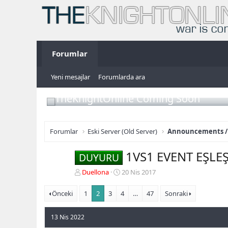
Forumlar
Yeni mesajlar
Forumlarda ara
TheKnightOnline Coming Soon
Forumlar
Eski Server (Old Server)
Announcements /
1VS1 EVENT EŞLE
DUYURU
K
B
Duellona
20 Nis 2017
o
a
n
ş
Önceki
1
2
3
4
…
47
Sonraki
b
l
u
a
13 Nis 2022
y
n
u
g