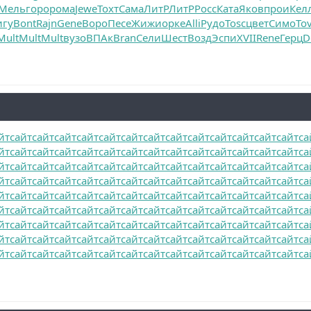
Мель
горо
рома
Jewe
Тохт
Сама
ЛитР
ЛитР
Росс
Ката
Яков
прои
Кел
игу
Bont
Rajn
Gene
Воро
Песе
Жижи
орке
Alli
Рудо
Tosc
цвет
Симо
To
Mult
Mult
Mult
вузо
ВПАк
Bran
Сели
Шест
Возд
Эспи
XVII
Rene
Герц
D
йт
сайт
сайт
сайт
сайт
сайт
сайт
сайт
сайт
сайт
сайт
сайт
сайт
сайт
са
йт
сайт
сайт
сайт
сайт
сайт
сайт
сайт
сайт
сайт
сайт
сайт
сайт
сайт
са
йт
сайт
сайт
сайт
сайт
сайт
сайт
сайт
сайт
сайт
сайт
сайт
сайт
сайт
са
йт
сайт
сайт
сайт
сайт
сайт
сайт
сайт
сайт
сайт
сайт
сайт
сайт
сайт
са
йт
сайт
сайт
сайт
сайт
сайт
сайт
сайт
сайт
сайт
сайт
сайт
сайт
сайт
са
йт
сайт
сайт
сайт
сайт
сайт
сайт
сайт
сайт
сайт
сайт
сайт
сайт
сайт
са
йт
сайт
сайт
сайт
сайт
сайт
сайт
сайт
сайт
сайт
сайт
сайт
сайт
сайт
са
йт
сайт
сайт
сайт
сайт
сайт
сайт
сайт
сайт
сайт
сайт
сайт
сайт
сайт
са
йт
сайт
сайт
сайт
сайт
сайт
сайт
сайт
сайт
сайт
сайт
сайт
сайт
сайт
са