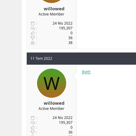
willowed
Active Member
24 Nis 2022
195,307
0
36
38
11 Tem 2022
Bett
W
willowed
Active Member
24 Nis 2022
195,307
0
36