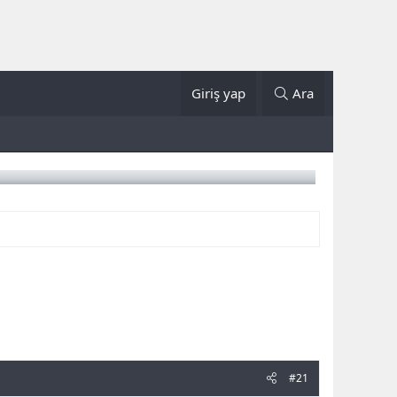
Giriş yap
Ara
#21