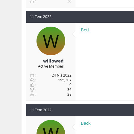
38
11 Tem 2022
Bett
W
willowed
Active Member
24 Nis 2022
195,307
0
36
38
11 Tem 2022
Back