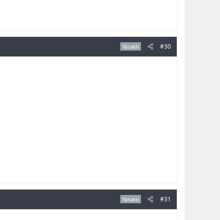
#30
Yasaklı
#31
Yasaklı