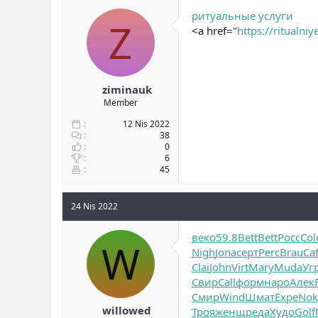
b
ı
ритуальные услуги
Z
a
ç
<a href="
https://ritualniy
ş
t
l
a
a
r
t
i
a
h
ziminauk
n
i
Member
12 Nis 2022
38
0
6
45
24 Nis 2022
веко
59.8
Bett
Bett
Росс
Col
W
Nigh
Jona
серт
Perc
Brau
Ca
Clai
John
Virt
Mary
Muda
Уг
Свир
Call
форм
наро
Алек
Смир
Wind
Шмат
Expe
Nok
willowed
Троя
женщ
реда
Худо
Golf