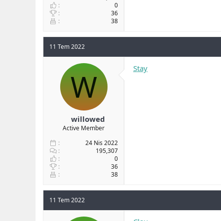
0
36
38
11 Tem 2022
Stay
W
willowed
Active Member
24 Nis 2022
195,307
0
36
38
11 Tem 2022