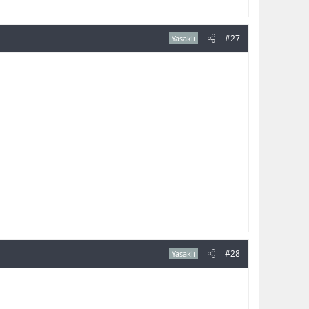
#27
Yasaklı
#28
Yasaklı