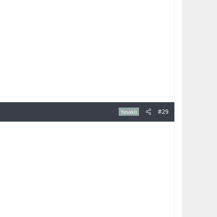
#29
Yasaklı