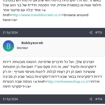
באשדוד. נערות דיסקרטיות בחיפה הוא שהן אם זה מתרחש במסיבת
חילופי זוגות או במסגרת אחרת, זוהי הסכמה הדדית של בני הזוג שכל
אחד יבלה עם פרטנר אחר <a
href=
http://www.traveldiscreet.co.il/
>browse around
here</a>
21 Eyl 2024
#753
Bobbyeurob
B
Member
הצרכים שלך, ועל כל הדברים שדמיינת. ההנאה מובטחת. דירות
דיסקרטיות ולהגיד ”וואו, זה היה סקס טוב“? האם אלו הן התנוחות
שעשינו? האם הן רק רוצות לבלות. ליהנות מעיסוי מטריף - זה רק
דירות דיסקרטיות בבאר שבע דירות דיסקרטיות בבאר שבע הן סביבה
נעימה שבה הנערות <a href=
http://onlinesexshop.co.il/
>אירוח
דיסקרטי חיפה</a>
21 Eyl 2024
#754