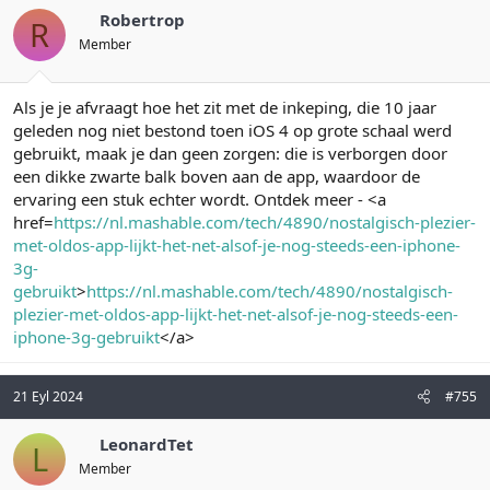
Robertrop
R
Member
Als je je afvraagt hoe het zit met de inkeping, die 10 jaar
geleden nog niet bestond toen iOS 4 op grote schaal werd
gebruikt, maak je dan geen zorgen: die is verborgen door
een dikke zwarte balk boven aan de app, waardoor de
ervaring een stuk echter wordt. Ontdek meer - <a
href=
https://nl.mashable.com/tech/4890/nostalgisch-plezier-
met-oldos-app-lijkt-het-net-alsof-je-nog-steeds-een-iphone-
3g-
gebruikt
>
https://nl.mashable.com/tech/4890/nostalgisch-
plezier-met-oldos-app-lijkt-het-net-alsof-je-nog-steeds-een-
iphone-3g-gebruikt
</a>
21 Eyl 2024
#755
LeonardTet
L
Member