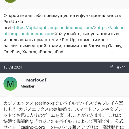
Откройте для себя преимущества и функциональность
Pin-Up <a
href=
https://apk.fightcampconditioning.com/
>
https://apk.fig
htcampconditioning.com
</a> узнайте, как установить и
использовать приложение Pin-Up, совместимое с
различными устройствами, такими как Samsung Galaxy,
OnePlus, Xiaomi, iPhone, iPad.
18 Eyl 2024
#744
MarioGaf
M
Member
カジノエックス [casino-x]でモバイルデバイスでもプレイを楽
しもう! カジノエックスの参加者は、スマートフォンやタブレ
ットでお気に入りのゲームを楽しむことができます。 これは、
快適で機能的な「カジノx モバイル」によって可能です。公式
サイト「casino-x.org」 のモバイル版とアプリは、高速動作に