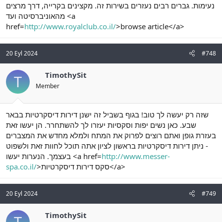
נעימות. גברים רבים נעזרים בשירות זה. מקצינים בקרייה, דרך מרצים
מהאוניברסיטה ועד <a
href=
http://www.royalclub.co.il/
>browse article</a>
20 Eyl 2024
#748
TimothySit
T
Member
שזה רק יעשה לך טוב! בגוף בשביל זה ישנן דירות דיסקרטיות בבאר
שבע. כאן נשים יפות וסקסיות יעזרו לך להשתחרר. הן יעשו זאת
בעזרת גופן ואתם רוצים לפרוק את המתח ולמלא מחדש את המצברים
- ניתן דירות דיסקרטיות בראשון לציון אתה תוכל לחוות זאת ולשפוט
בעצמך. הנערות יעשו <a href=
http://www.messer-
spa.co.il/
>סקס דירות דיסקרטיות</a>
20 Eyl 2024
#749
TimothySit
T