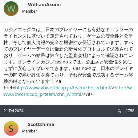
WilliamAxomi
W
Member
カジノエックスは、日本のプレイヤーにも有効なキュラソーの
ライセンスに基づいて運営されており、ゲームの安全性と公平
性、そして個人情報の完全な機密性が保証されています。すべ
てのプレイヤーデータは最新の暗号化プロトコルで保護されて
おり、ゲームの結果は独立した監査会社によって確認されてい
ます。オンラインカジノcasino xでは、公正さと安全性を気に
せずに安心してプレイできます。Casino-Xは、日本のプレイヤ
ーの間で高い評価を得ており、それが安全で成功するゲーム体
験の鍵となっています！ <a
href=
http://www.vbworldcup.jp/team/chn_w.html/
>
http://w
ww.vbworldcup.jp/team/chn_w.html/
</a>
21 Eyl 2024
#758
Scottthima
S
Member