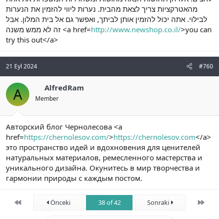
מהאטרקציות צריך לצאת מהבית. נערות ליווי להזמין את הנערות
לבילוי. אתה יכול להזמין אותן לביתך, ואפשר גם אל בית המלון. אבל
זה לא ממש משנה <a href=
http://www.newshop.co.il/
>you can
try this out</a>
21 Eyl 2024
#760
AlfredRam
A
Member
Авторский блог Чернолесова <a
href=
https://chernolesov.com/
>
https://chernolesov.com
</a>
это пространство идей и вдохновения для ценителей
натуральных материалов, ремесленного мастерства и
уникального дизайна. Окунитесь в мир творчества и
гармонии природы с каждым постом.
First
Son
Önceki
38 of 42
Sonraki