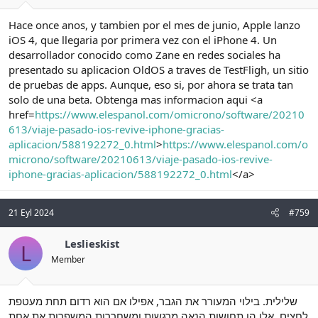
Hace once anos, y tambien por el mes de junio, Apple lanzo
iOS 4, que llegaria por primera vez con el iPhone 4. Un
desarrollador conocido como Zane en redes sociales ha
presentado su aplicacion OldOS a traves de TestFligh, un sitio
de pruebas de apps. Aunque, eso si, por ahora se trata tan
solo de una beta. Obtenga mas informacion aqui <a
href=
https://www.elespanol.com/omicrono/software/20210
613/viaje-pasado-ios-revive-iphone-gracias-
aplicacion/588192272_0.html
>
https://www.elespanol.com/o
microno/software/20210613/viaje-pasado-ios-revive-
iphone-gracias-aplicacion/588192272_0.html
</a>
21 Eyl 2024
#759
Leslieskist
L
Member
שלילית. בילוי המעורר את הגבר, אפילו אם הוא רדום תחת מעטפת
לחצים. אלו הן תחושות הנאה מרגשות ומשחררות המשפרות את אחת