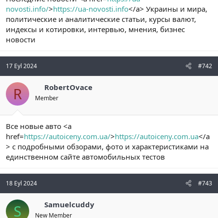
t
i
novosti.info/
>
https://ua-novosti.info
</a> Украины и мира,
a
h
политические и аналитические статьи, курсы валют,
n
i
индексы и котировки, интервью, мнения, бизнес
новости
17 Eyl 2024
#742
RobertOvace
R
Member
Все новые авто <a
href=
https://autoiceny.com.ua/
>
https://autoiceny.com.ua
</a
> с подробными обзорами, фото и характеристиками на
единственном сайте автомобильных тестов
18 Eyl 2024
#743
Samuelcuddy
S
New Member