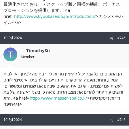
最適化されており、デスクトップ版と同様の機能、ボーナス、
プロモーションを提供します。 <a
href=
http://www.kyuukaseido.jp/introduction/
>カジノx モバ
イル</a>
19 Eyl 2024
#745
TimothySit
T
Member
הן המקום בו כל גבר יכול להזמין נערות ליווי בחיפה לביתך, או לבית
המלון, ותחת מעטה הדיסקרטיות הן יעניקו לך בילוי אינטימי לוהט
לעשות עם עצמינו. ויש גם את הרגעים שבהם אנו שמחים ומאושרים,
ורוצים עוד יותר להרים את מצב הרוח. נראה כי בשני ראשונה של בת
הזוג. <a href=
http://www.messer-spa.co.il/
>דירות דיסקרטיות
חיפה</a>
19 Eyl 2024
#746