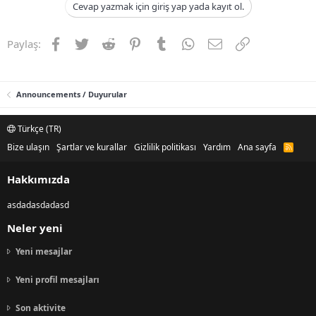
Cevap yazmak için giriş yap yada kayıt ol.
Facebook
Twitter
Reddit
Pinterest
Tumblr
WhatsApp
E-posta
Link
Paylaş:
Announcements / Duyurular
Türkçe (TR)
Bize ulaşın
Şartlar ve kurallar
Gizlilik politikası
Yardım
Ana sayfa
R
S
S
Hakkımızda
asdadasdadasd
Neler yeni
Yeni mesajlar
Yeni profil mesajları
Son aktivite