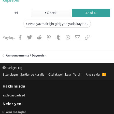
сервере!
First
Önceki
42 of 42
Cevap yazmak için giriş yap yada kayıt ol.
Facebook
Twitter
Reddit
Pinterest
Tumblr
WhatsApp
E-posta
Link
Paylaş:
Announcements / Duyurular
Türkçe (TR)
Bize ulaşın
Şartlar ve kurallar
Gizlilik politikası
Yardım
Ana sayfa
R
S
S
Hakkımızda
asdadasdadasd
Neler yeni
Yeni mesajlar