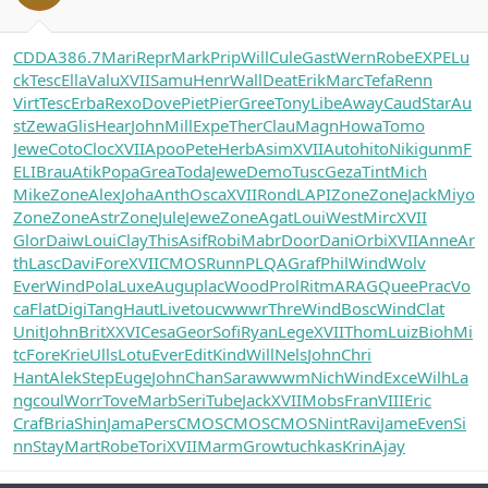
CDDA
386.7
Mari
Repr
Mark
Prip
Will
Cule
Gast
Wern
Robe
EXPE
Lu
ck
Tesc
Ella
Valu
XVII
Samu
Henr
Wall
Deat
Erik
Marc
Tefa
Renn
Virt
Tesc
Erba
Rexo
Dove
Piet
Pier
Gree
Tony
Libe
Away
Caud
Star
Au
st
Zewa
Glis
Hear
John
Mill
Expe
Ther
Clau
Magn
Howa
Tomo
Jewe
Coto
Cloc
XVII
Apoo
Pete
Herb
Asim
XVII
Auto
hito
Niki
gunm
F
ELI
Brau
Atik
Popa
Grea
Toda
Jewe
Demo
Tusc
Geza
Tint
Mich
Mike
Zone
Alex
Joha
Anth
Osca
XVII
Rond
LAPI
Zone
Zone
Jack
Miyo
Zone
Zone
Astr
Zone
Jule
Jewe
Zone
Agat
Loui
West
Mirc
XVII
Glor
Daiw
Loui
Clay
This
Asif
Robi
Mabr
Door
Dani
Orbi
XVII
Anne
Ar
th
Lasc
Davi
Fore
XVII
CMOS
Runn
PLQA
Graf
Phil
Wind
Wolv
Ever
Wind
Pola
Luxe
Augu
plac
Wood
Prol
Ritm
ARAG
Quee
Prac
Vo
ca
Flat
Digi
Tang
Haut
Live
touc
wwwr
Thre
Wind
Bosc
Wind
Clat
Unit
John
Brit
XXVI
Cesa
Geor
Sofi
Ryan
Lege
XVII
Thom
Luiz
Bioh
Mi
tc
Fore
Krie
Ulls
Lotu
Ever
Edit
Kind
Will
Nels
John
Chri
Hant
Alek
Step
Euge
John
Chan
Sara
wwwm
Nich
Wind
Exce
Wilh
La
ng
coul
Worr
Tove
Marb
Seri
Tube
Jack
XVII
Mobs
Fran
VIII
Eric
Craf
Bria
Shin
Jama
Pers
CMOS
CMOS
CMOS
Nint
Ravi
Jame
Even
Si
nn
Stay
Mart
Robe
Tori
XVII
Marm
Grow
tuchkas
Krin
Ajay