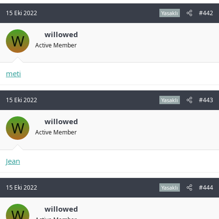
n
i
15 Eki 2022
#442
Yasaklı
willowed
W
Active Member
meti
15 Eki 2022
#443
Yasaklı
willowed
W
Active Member
Jean
15 Eki 2022
#444
Yasaklı
willowed
W