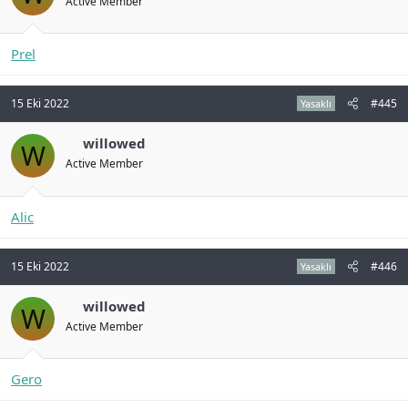
Active Member
Prel
15 Eki 2022
#445
Yasaklı
willowed
W
Active Member
Alic
15 Eki 2022
#446
Yasaklı
willowed
W
Active Member
Gero