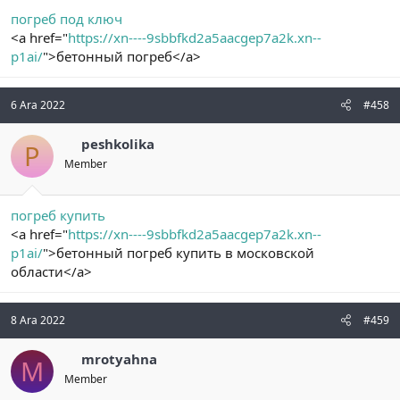
погреб под ключ
<a href="
https://xn----9sbbfkd2a5aacgep7a2k.xn--
p1ai/
">бетонный погреб</a>
6 Ara 2022
#458
peshkolika
P
Member
погреб купить
<a href="
https://xn----9sbbfkd2a5aacgep7a2k.xn--
p1ai/
">бетонный погреб купить в московской
области</a>
8 Ara 2022
#459
mrotyahna
M
Member