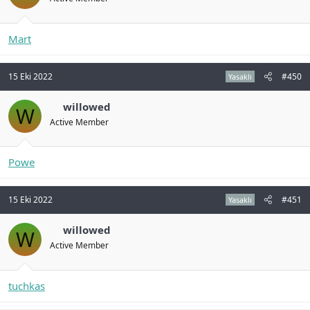
Mart
15 Eki 2022
#450
Yasaklı
willowed
W
Active Member
Powe
15 Eki 2022
#451
Yasaklı
willowed
W
Active Member
tuchkas