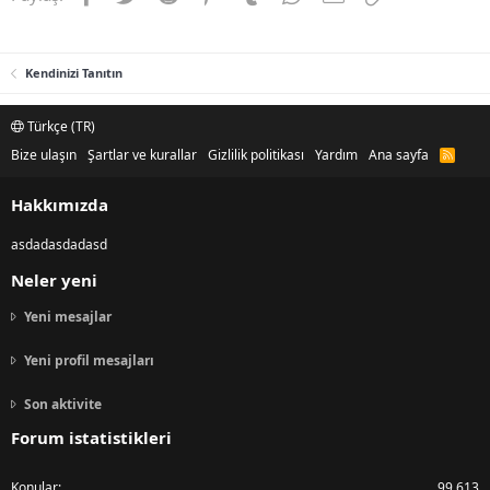
Kendinizi Tanıtın
Türkçe (TR)
Bize ulaşın
Şartlar ve kurallar
Gizlilik politikası
Yardım
Ana sayfa
R
S
S
Hakkımızda
asdadasdadasd
Neler yeni
Yeni mesajlar
Yeni profil mesajları
Son aktivite
Forum istatistikleri
Konular
99,613