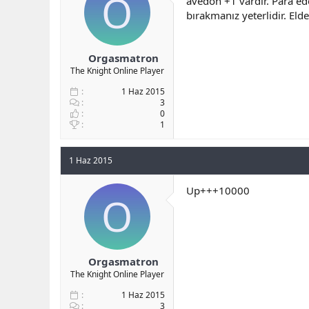
O
avedon +1 vardır. Para ed
b
ı
bırakmanız yeterlidir. Elde
a
ç
ş
t
l
a
Orgasmatron
a
r
The Knight Online Player
t
i
a
h
1 Haz 2015
n
i
3
0
1
1 Haz 2015
Up+++10000
O
Orgasmatron
The Knight Online Player
1 Haz 2015
3