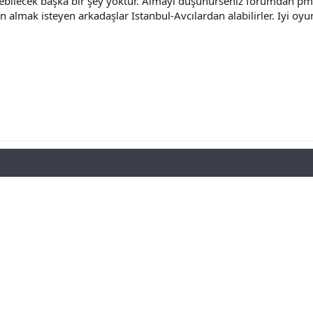
ebilecek başka bir şey yoktur. Almayı düşünürseniz forumdan pm 
n almak isteyen arkadaşlar Istanbul-Avcılardan alabilirler. Iyi oyun