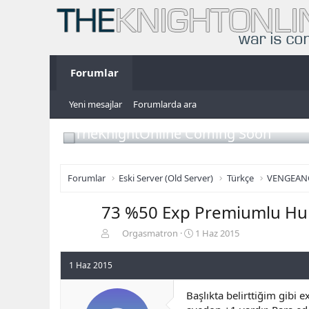
Forumlar
Yeni mesajlar
Forumlarda ara
TheKnightOnline Coming Soon
Forumlar
Eski Server (Old Server)
Türkçe
VENGEAN
73 %50 Exp Premiumlu Huma
K
B
Orgasmatron
1 Haz 2015
o
a
n
ş
1 Haz 2015
b
l
u
a
Başlıkta belirttiğim gibi 
y
n
u
g