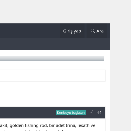
Giriş yap
Ara
#1
Konbuyu başlatan
it, golden fishing rod, bir adet trina, lesath ve