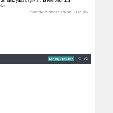
atmanız yada başlık altına telefonunuzu
lar.
Moderatör tarafında düzenlendi:
2 Haz 2015
#2
Konbuyu başlatan