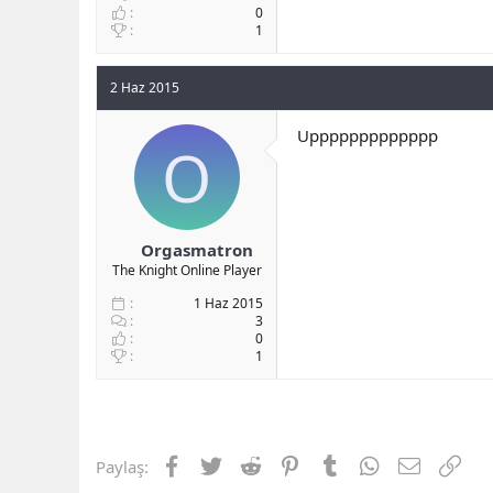
0
1
2 Haz 2015
Uppppppppppppp
O
Orgasmatron
The Knight Online Player
1 Haz 2015
3
0
1
Facebook
Twitter
Reddit
Pinterest
Tumblr
WhatsApp
E-posta
Link
Paylaş: