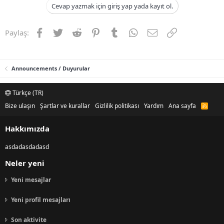
Cevap yazmak için giriş yap yada kayıt ol.
Facebook
Twitter
Reddit
Pinterest
Tumblr
WhatsApp
E-posta
Link
Paylaş:
Announcements / Duyurular
Türkçe (TR)
Bize ulaşın
Şartlar ve kurallar
Gizlilik politikası
Yardım
Ana sayfa
R
S
S
Hakkımızda
asdadasdadasd
Neler yeni
Yeni mesajlar
Yeni profil mesajları
Son aktivite