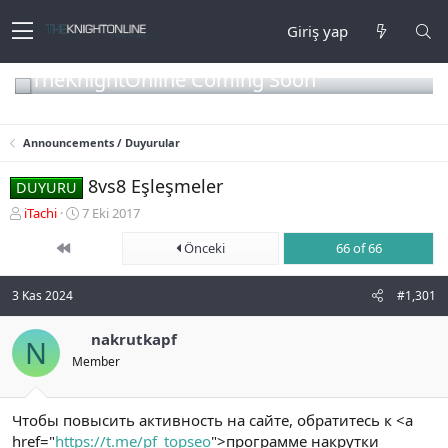
Giriş yap
TheKnightOnline Coming Soon
Announcements / Duyurular
8vs8 Eşleşmeler
DUYURU
K
B
iTachi
7 Eki 2017
o
a
First
n
ş
Önceki
66 of 66
b
l
u
a
3 Kas 2024
#1,301
y
n
u
g
b
ı
nakrutkapf
N
a
ç
Member
ş
t
l
a
a
r
Чтобы повысить активность на сайте, обратитесь к <a
t
i
href="
https://t.me/pf_topseo
">программе накрутки
a
h