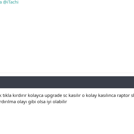
a
@iTachi
 tıkla kırdırır kolayca upgrade sc kasılır o kolay kasılınca raptor s
ırılma olayı gibi olsa iyi olabilir