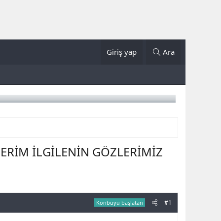
Giriş yap
Ara
DERİM İLGİLENİN GÖZLERİMİZ
#1
Konbuyu başlatan