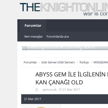
Forumlar
Yeni mesajlar
Forumlarda ara
TheKnightOnline Coming Soon
Forumlar
Eski Server (Old Server)
Türkçe
VENGEAN
ABYSS GEM İLE İLGİLENİN
KAN ÇANAĞI OLD
K
B
gencocuk
21 Mar 2017
o
a
n
ş
21 Mar 2017
b
l
u
a