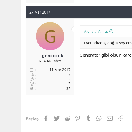
27 Mar 2017
G
Alencia' Alıntı:
Evet arkadaş doğru soylemiş
Generator gibi olsun ka
gencocuk
New Member
11 Mar 2017
7
3
3
32
Facebook
Twitter
Reddit
Pinterest
Tumblr
WhatsApp
E-posta
Link
Paylaş: