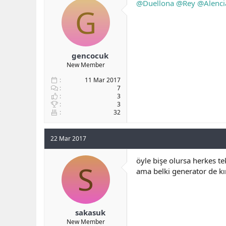
@Duellona
@Rey
@Alenci
y
n
G
u
g
b
ı
a
ç
ş
t
l
a
gencocuk
a
r
New Member
t
i
a
h
11 Mar 2017
n
i
7
3
3
32
22 Mar 2017
öyle bişe olursa herkes tek
S
ama belki generator de kırd
sakasuk
New Member