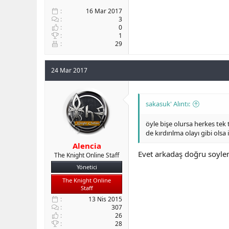
16 Mar 2017
3
0
1
29
24 Mar 2017
sakasuk' Alıntı:
öyle bişe olursa herkes tek t
de kırdırılma olayı gibi olsa i
Alencia
Evet arkadaş doğru soylem
The Knight Online Staff
Yönetici
The Knight Online
Staff
13 Nis 2015
307
26
28