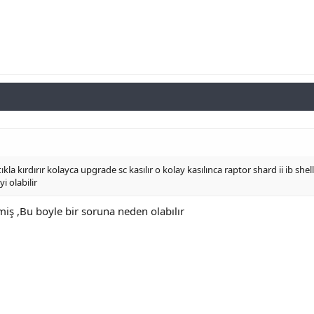
ıkla kırdırır kolayca upgrade sc kasılır o kolay kasılınca raptor shard ii ib sh
yi olabilir
iş ,Bu boyle bir soruna neden olabılır