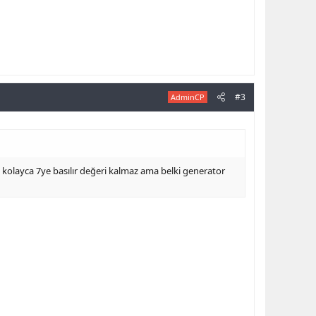
#3
AdminCP
ell kolayca 7ye basılır değeri kalmaz ama belki generator