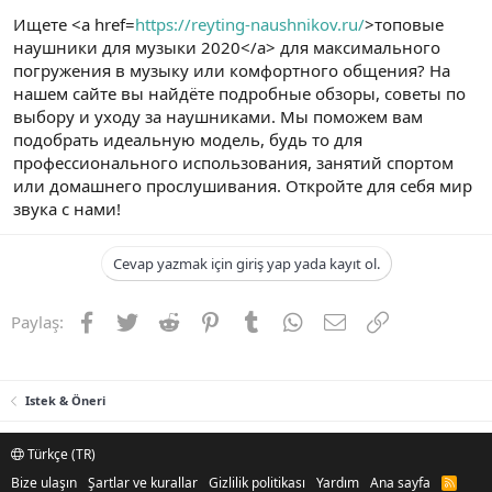
Ищете <a href=
https://reyting-naushnikov.ru/
>топовые
наушники для музыки 2020</a> для максимального
погружения в музыку или комфортного общения? На
нашем сайте вы найдёте подробные обзоры, советы по
выбору и уходу за наушниками. Мы поможем вам
подобрать идеальную модель, будь то для
профессионального использования, занятий спортом
или домашнего прослушивания. Откройте для себя мир
звука с нами!
Cevap yazmak için giriş yap yada kayıt ol.
Facebook
Twitter
Reddit
Pinterest
Tumblr
WhatsApp
E-posta
Link
Paylaş:
Istek & Öneri
Türkçe (TR)
Bize ulaşın
Şartlar ve kurallar
Gizlilik politikası
Yardım
Ana sayfa
R