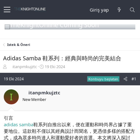
Giriş yap
TheKnightOnline Coming Soon
Istek & Öneri
Adidas Samba 鞋系列：經典與時尚的完美結合
K
B
itanpmkujztc
19 Eki 2024
o
a
n
ş
19 Eki 2024
#1
Konbuyu başlatan
b
l
u
a
itanpmkujztc
I
y
n
New Member
u
g
b
ı
a
ç
ş
t
引言
l
a
adidas samba
鞋系列自推出以來，便在運動和時尚界占據了重
a
r
要地位。這款鞋不僅以其經典設計而聞名，更憑借多樣的搭配方
t
i
式，成為眾多時尚達人和運動愛好者的首選。本文將深入探討
a
h