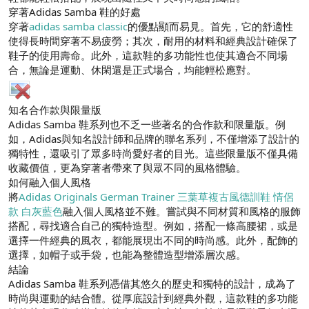
穿著Adidas Samba 鞋的好處
穿著
adidas samba classic
的優點顯而易見。首先，它的舒適性
使得長時間穿著不易疲勞；其次，耐用的材料和經典設計確保了
鞋子的使用壽命。此外，這款鞋的多功能性也使其適合不同場
合，無論是運動、休閑還是正式場合，均能輕松應對。
知名合作款與限量版
Adidas Samba 鞋系列也不乏一些著名的合作款和限量版。例
如，Adidas與知名設計師和品牌的聯名系列，不僅增添了設計的
獨特性，還吸引了眾多時尚愛好者的目光。這些限量版不僅具備
收藏價值，更為穿著者帶來了與眾不同的風格體驗。
如何融入個人風格
將
Adidas Originals German Trainer 三葉草複古風德訓鞋 情侶
款 白灰藍色
融入個人風格並不難。嘗試與不同材質和風格的服飾
搭配，尋找適合自己的獨特造型。例如，搭配一條高腰裙，或是
選擇一件經典的風衣，都能展現出不同的時尚感。此外，配飾的
選擇，如帽子或手袋，也能為整體造型增添層次感。
結論
Adidas Samba 鞋系列憑借其悠久的歷史和獨特的設計，成為了
時尚與運動的結合體。從厚底設計到經典外觀，這款鞋的多功能