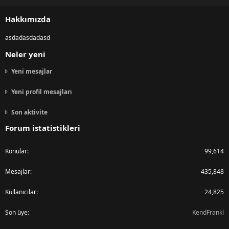
S
S
Hakkımızda
asdadasdadasd
Neler yeni
Yeni mesajlar
Yeni profil mesajları
Son aktivite
Forum istatistikleri
Konular
99,614
Mesajlar
435,848
Kullanıcılar
24,825
Son üye
KendFrankl