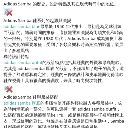
Adidas Samba 的歷史、設計特點及其在現代時尚中的地位。
n
i
Adidas Samba 鞋系列的起源與演變
adidas samba blue
最早於 1950 年代推出，最初是為足球訓練
而設計的。隨著時間的推移，這款鞋逐漸演變為街頭文化和時尚
的一部分。特別是在 1980 年代，Adidas Samba 成為嬉皮士和
朋克文化的重要象征，受到了各類音樂和時尚潮流的影響，發展
出了多種風格。
獨特設計特點
adidas samba outfit
的設計特點包括其經典的外觀和厚底鞋款。
尤其是 adidas samba 厚底 的設計，不僅增加了鞋子的高度，還
提升了舒適感和穩定性。經典的三條紋設計和皮革鞋面使得這款
鞋在視覺上具有很高的辨識度，兼具了時尚與功能性。
Adidas Samba 鞋與服裝搭配
adidas samba 厚底
的多樣性使其能夠輕松融入各種服裝中，成
為時尚潮流的一部分。你可以選擇一套 adidas samba outfit，
如搭配寬松的運動褲和簡約 T 恤，或是選擇高腰牛仔褲和休閑上
衣，形成鮮明的對比。無論是在健身房還是日常生活中，Samba
鞋都能輕松搭配，展現出隨性又不失時尚感的風格。