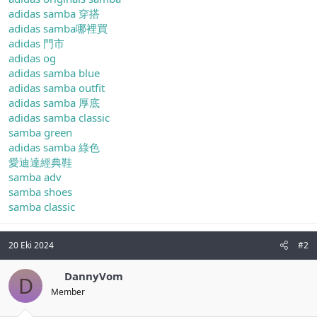
adidas samba 穿搭
adidas samba哪裡買
adidas 門市
adidas og
adidas samba blue
adidas samba outfit
adidas samba 厚底
adidas samba classic
samba green
adidas samba 綠色
愛迪達經典鞋
samba adv
samba shoes
samba classic
20 Eki 2024
#2
DannyVom
D
Member