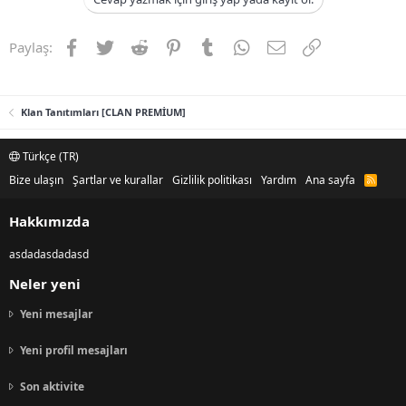
n
i
Facebook
Twitter
Reddit
Pinterest
Tumblr
WhatsApp
E-posta
Link
Paylaş:
Klan Tanıtımları [CLAN PREMİUM]
Türkçe (TR)
Bize ulaşın
Şartlar ve kurallar
Gizlilik politikası
Yardım
Ana sayfa
R
S
S
Hakkımızda
asdadasdadasd
Neler yeni
Yeni mesajlar
Yeni profil mesajları
Son aktivite