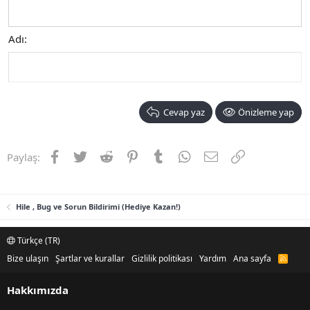
Adı
Cevap yaz
Önizleme yap
Facebook
Twitter
Reddit
Pinterest
Tumblr
WhatsApp
E-posta
Link
Paylaş:
Hile , Bug ve Sorun Bildirimi (Hediye Kazan!)
Türkçe (TR)
Bize ulaşın
Şartlar ve kurallar
Gizlilik politikası
Yardım
Ana sayfa
R
S
S
Hakkımızda