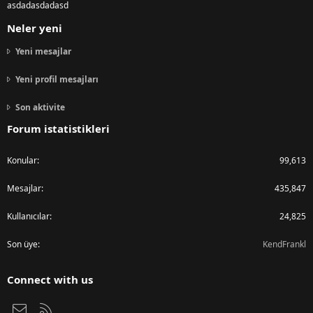
asdadasdadasd
Neler yeni
Yeni mesajlar
Yeni profil mesajları
Son aktivite
Forum istatistikleri
Konular
99,613
Mesajlar
435,847
Kullanıcılar
24,825
Son üye
KendFrankl
Connect with us
Bize ulaşın
RSS