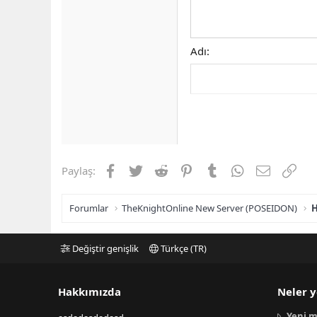
Adı
Facebook
Twitter
Reddit
Pinterest
Tumblr
WhatsApp
E-posta
Link
Paylaş:
Forumlar
TheKnightOnline New Server (POSEIDON)
H
Değiştir genişlik
Türkçe (TR)
Hakkımızda
Neler y
Yeni m