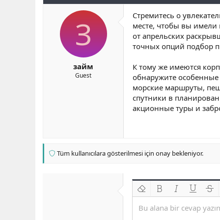
b
ı
e
Стремитесь о увлекате
a
ç
r
З
месте, чтобы вы имели
ş
t
l
a
от апрельских раскрыв
a
r
точных опций подбор пр
t
i
a
h
займ
К тому же имеются кор
n
i
Guest
обнаружите особенные 
морские маршруты, пеш
спутники в планировани
акционные туры и забр
Tüm kullanıcılara gösterilmesi için onay bekleniyor.
Biçimlendirmeyi kaldır
Kalın
Yatık
Altını çiz
Üzeri
Bu alana bir cevap yazın.