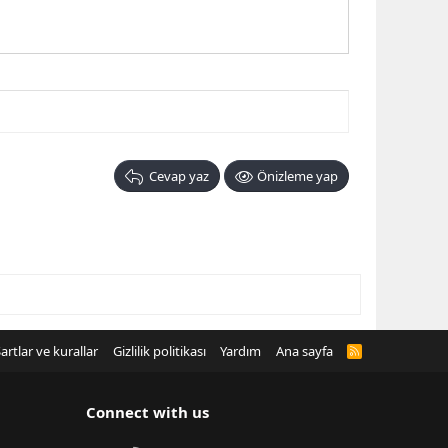
Cevap yaz
Önizleme yap
artlar ve kurallar
Gizlilik politikası
Yardım
Ana sayfa
R
S
S
Connect with us