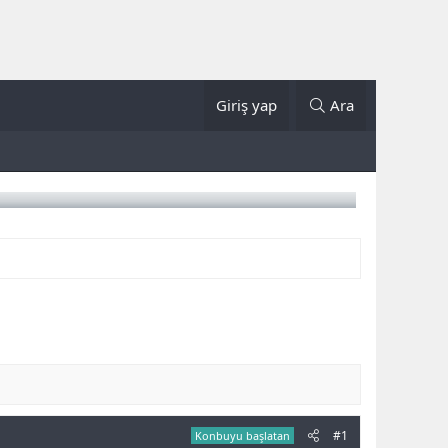
Giriş yap
Ara
#1
Konbuyu başlatan