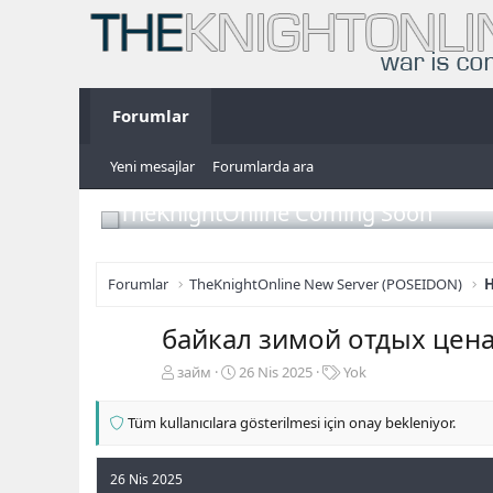
Forumlar
Yeni mesajlar
Forumlarda ara
TheKnightOnline Coming Soon
Forumlar
TheKnightOnline New Server (POSEIDON)
H
байкал зимой отдых цена
K
B
E
займ
26 Nis 2025
Yok
o
a
t
n
ş
i
Tüm kullanıcılara gösterilmesi için onay bekleniyor.
b
l
k
u
a
e
y
n
t
26 Nis 2025
u
g
l