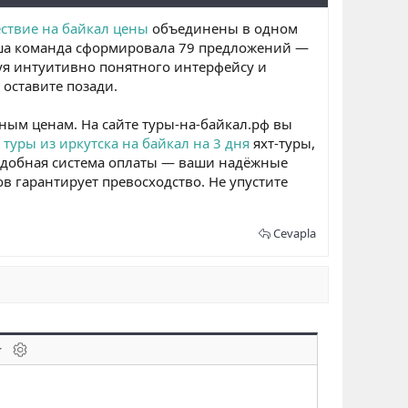
ствие на байкал цены
объединены в одном
аша команда сформировала 79 предложений —
уя интуитивно понятного интерфейсу и
 оставите позади.
ным ценам. На сайте туры-на-байкал.рф вы
е
туры из иркутска на байкал на 3 дня
яхт-туры,
удобная система оплаты — ваши надёжные
в гарантирует превосходство. Не упустите
Cevapla
laklar
BB kodunu değiştir