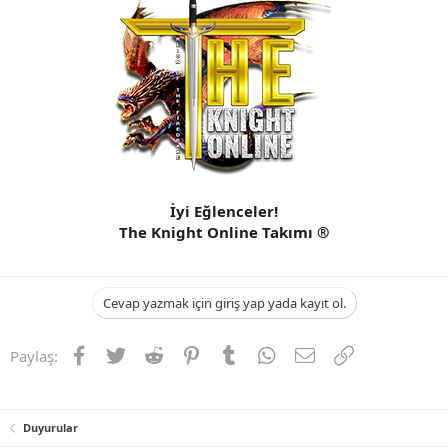
n
i
İyi Eğlenceler!
The Knight Online Takımı ®
Cevap yazmak için giriş yap yada kayıt ol.
Facebook
Twitter
Reddit
Pinterest
Tumblr
WhatsApp
E-posta
Link
Paylaş:
Duyurular