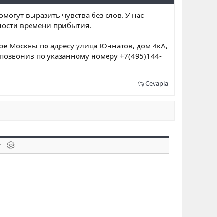
могут выразить чувства без слов. У нас
ности времени прибытия.
тре Москвы по адресу улица Юннатов, дом 4кА,
 позвонив по указанному номеру +7(495)144-
Cevapla
laklar
BB kodunu değiştir