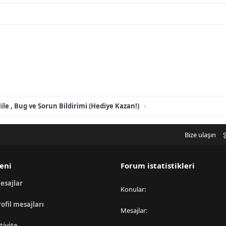
ile , Bug ve Sorun Bildirimi (Hediye Kazan!)
Bize ulaşın
Ş
eni
Forum istatistikleri
esajlar
Konular
rofil mesajları
Mesajlar
tivite