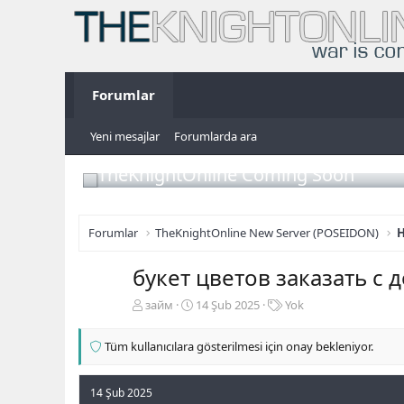
Forumlar
Yeni mesajlar
Forumlarda ara
TheKnightOnline Coming Soon
Forumlar
TheKnightOnline New Server (POSEIDON)
H
букет цветов заказать с 
K
B
E
займ
14 Şub 2025
Yok
o
a
t
n
ş
i
Tüm kullanıcılara gösterilmesi için onay bekleniyor.
b
l
k
u
a
e
y
n
t
14 Şub 2025
u
g
l