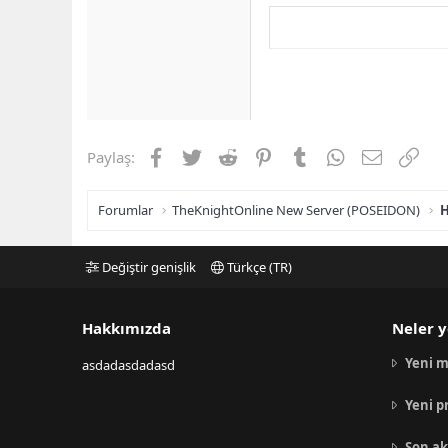
Facebook
Twitter
Reddit
Pinterest
Tumblr
WhatsApp
E-posta
Link
Paylaş:
Forumlar
TheKnightOnline New Server (POSEIDON)
H
Değiştir genişlik
Türkçe (TR)
Hakkımızda
Neler y
Yeni m
asdadasdadasd
Yeni p
Son ak