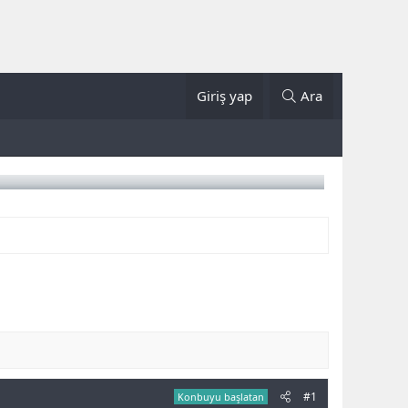
Giriş yap
Ara
#1
Konbuyu başlatan