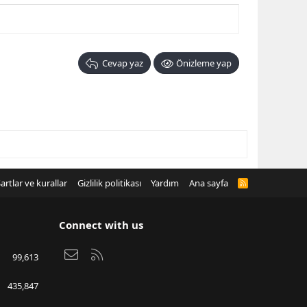
Cevap yaz
Önizleme yap
artlar ve kurallar
Gizlilik politikası
Yardım
Ana sayfa
R
S
S
Connect with us
Bize ulaşın
RSS
99,613
435,847