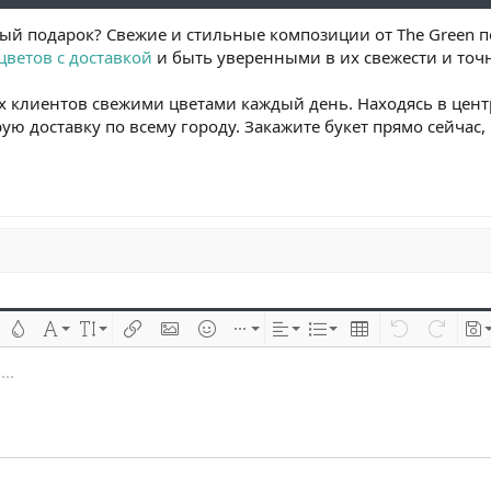
ый подарок? Свежие и стильные композиции от The Green по
 цветов с доставкой
и быть уверенными в их свежести и точ
их клиентов свежими цветами каждый день. Находясь в цен
ю доставку по всему городу. Закажите букет прямо сейчас,
 çizik
Metin rengi
Font ailesi
Font boyutu
Link ekle
Resim ekle
İfadeler
Ekle
Hizalama
List
Insert table
Geri al
ileri al
Tas
..