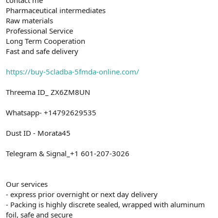
a
r
Pharmaceutical intermediates
t
i
Raw materials
a
h
Professional Service
n
i
Long Term Cooperation
Fast and safe delivery
https://buy-5cladba-5fmda-online.com/
Threema ID_ ZX6ZM8UN
Whatsapp- +14792629535
Dust ID - Morata45
Telegram & Signal_+1 601-207-3026
Our services
- express prior overnight or next day delivery
- Packing is highly discrete sealed, wrapped with aluminum
foil, safe and secure