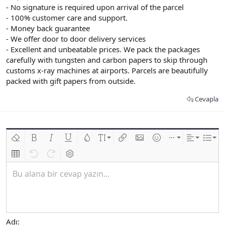
- No signature is required upon arrival of the parcel
- 100% customer care and support.
- Money back guarantee
- We offer door to door delivery services
- Excellent and unbeatable prices. We pack the packages
carefully with tungsten and carbon papers to skip through
customs x-ray machines at airports. Parcels are beautifully
packed with gift papers from outside.
Cevapla
Biçimlendirmeyi kaldır
Kalın
Yatık
Altını çiz
Metin rengi
Font boyutu
Link ekle
Resim ekle
İfadeler
Ekle
Hizalama
List
Insert table
Geri al
ileri al
BB kodunu değiştir
Bu alana bir cevap yazın...
Adı