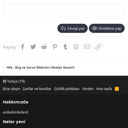
Cevap yaz
Önizleme yap
Facebook
Twitter
Reddit
Pinterest
Tumblr
WhatsApp
E-posta
Link
Paylaş:
Hile , Bug ve Sorun Bildirimi (Hediye Kazan!)
Türkçe (TR)
Bize ulaşın
Şartlar ve kurallar
Gizlilik politikası
Yardım
Ana sayfa
R
S
S
Hakkımızda
asdadasdadasd
Neler yeni