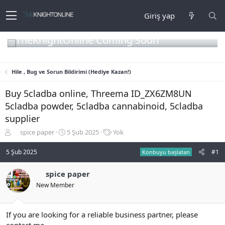
Giriş yap
TheKnightOnline Coming Soon
Hile , Bug ve Sorun Bildirimi (Hediye Kazan!)
Buy 5cladba online, Threema ID_ZX6ZM8UN
5cladba powder, 5cladba cannabinoid, 5cladba
supplier
K
B
E
spice paper
5 Şub 2025
Yok
o
a
t
n
ş
i
5 Şub 2025
#1
Konbuyu başlatan
b
l
k
u
a
e
spice paper
y
n
t
New Member
u
g
l
b
ı
e
a
ç
r
ş
t
If you are looking for a reliable business partner, please
l
a
contact me