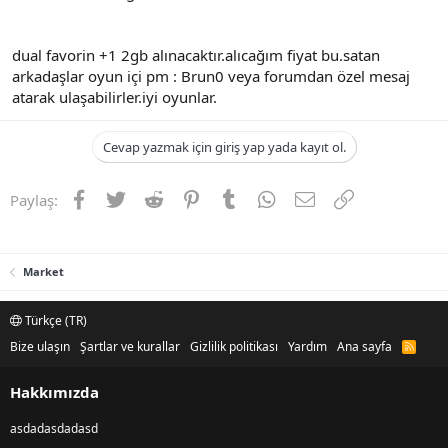
n
i
dual favorin +1 2gb alınacaktır.alıcağım fiyat bu.satan
arkadaşlar oyun içi pm : Brun0 veya forumdan özel mesaj
atarak ulaşabilirler.iyi oyunlar.
Cevap yazmak için giriş yap yada kayıt ol.
Facebook
Twitter
Reddit
Pinterest
Tumblr
WhatsApp
E-posta
Link
Paylaş:
Market
Türkçe (TR)
Bize ulaşın
Şartlar ve kurallar
Gizlilik politikası
Yardım
Ana sayfa
R
S
S
Hakkımızda
asdadasdadasd