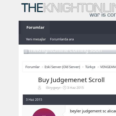
Forumlar
Yeni mesajlar
Forumlarda ara
TheKnightOnline Coming Soon
Forumlar
Eski Server (Old Server)
Türkçe
VENGEAN
Buy Judgemenet Scroll
K
B
iStrygwyr
3 Haz 2015
o
a
n
ş
3 Haz 2015
b
l
u
a
beyler judgement sc alıc
y
n
u
g