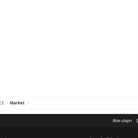
CE
Market
Bize ulaşın
Ş