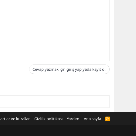
Cevap yazmak için giriş yap yada kayıt ol.
artlar ve kurallar
Gizlilik politikası
Yardım
Ana sayfa
R
S
S