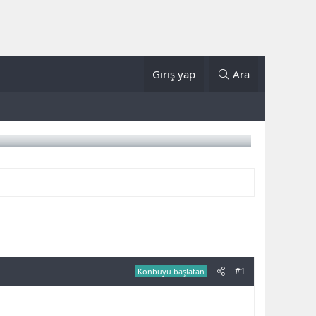
Giriş yap
Ara
#1
Konbuyu başlatan