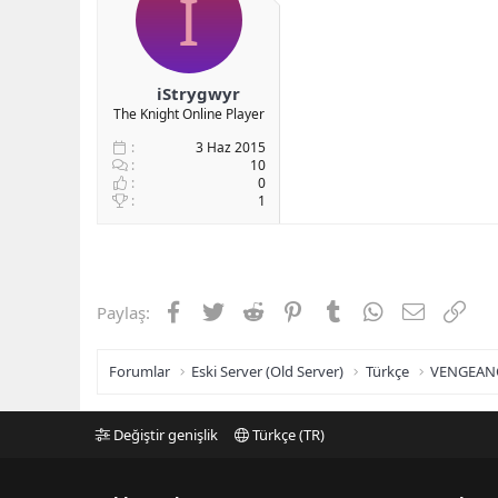
I
b
ı
a
ç
ş
t
l
a
iStrygwyr
a
r
The Knight Online Player
t
i
a
h
3 Haz 2015
n
i
10
0
1
Facebook
Twitter
Reddit
Pinterest
Tumblr
WhatsApp
E-posta
Link
Paylaş:
Forumlar
Eski Server (Old Server)
Türkçe
VENGEAN
Değiştir genişlik
Türkçe (TR)