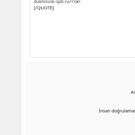
dukhovok-spb.ru/
</a>
[/QUOTE]
A
İnsan doğrulama