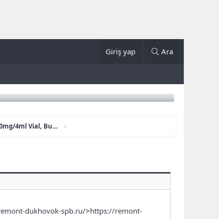
Giriş yap
Ara
Buy NEBIDO INJECTION 1000mg/4ml Vial, Buy Genotropin 36 IU, Pfizer Genotropin Pen 12mg (36iu), Humatrope lilly 36IU
/remont-dukhovok-spb.ru/
>
https://remont-