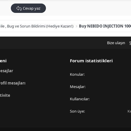
Cevap yaz
ile , Bug ve Sorun Bildirimi (Hediye Kazan!)
Bize ulaşın
Ş
eni
Forum istatistikleri
esajlar
Konular
rofil mesajları
Mesajlar
tivite
Kullanıcılar
Son üye
K