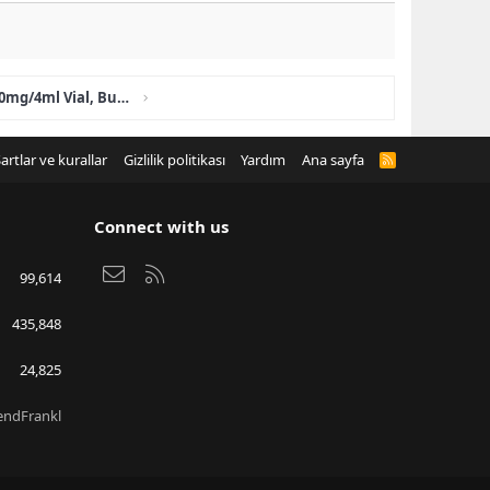
Buy NEBIDO INJECTION 1000mg/4ml Vial, Buy Genotropin 36 IU, Pfizer Genotropin Pen 12mg (36iu), Humatrope lilly 36IU
artlar ve kurallar
Gizlilik politikası
Yardım
Ana sayfa
R
S
S
Connect with us
Bize ulaşın
RSS
99,614
435,848
24,825
endFrankl