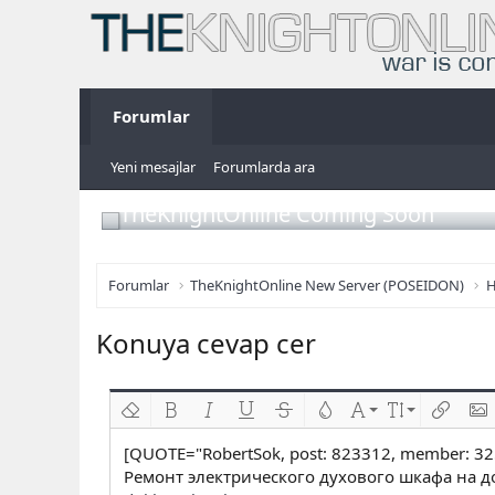
Forumlar
Yeni mesajlar
Forumlarda ara
TheKnightOnline Coming Soon
Forumlar
TheKnightOnline New Server (POSEIDON)
H
Konuya cevap cer
Biçimlendirmeyi kaldır
Kalın
Yatık
Altını çiz
Üzeri çizik
Metin rengi
Font ailesi
Font boyutu
Link ekl
Res
[QUOTE="RobertSok, post: 823312, member: 32
Ремонт электрического духового шкафа на до