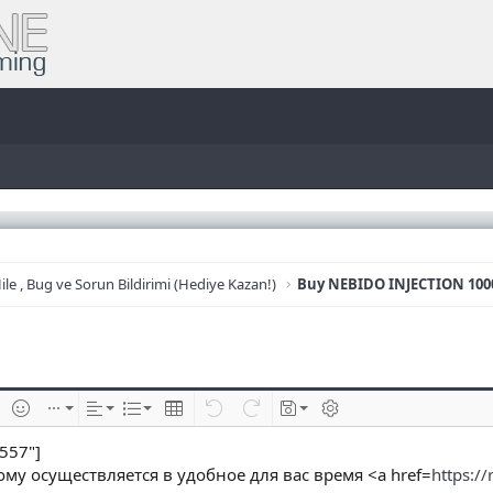
ile , Bug ve Sorun Bildirimi (Hediye Kazan!)
e
im ekle
İfadeler
Ekle
Hizalama
List
Insert table
Geri al
ileri al
Taslaklar
BB kodunu değiştir
557"]
му осуществляется в удобное для вас время <a href=
https:/