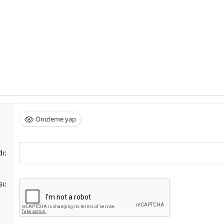
Önizleme yap
dı
sı