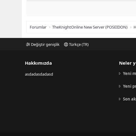
Forumlar
TheKnightOnline New Server (POSEIDON)
H
Değiştir genişlik
Türkçe (TR)
Hakkımızda
Neler y
Yeni m
asdadasdadasd
Yeni p
Son ak