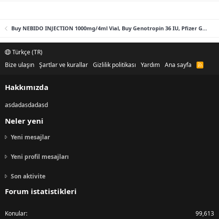
Buy NEBIDO INJECTION 1000mg/4ml Vial, Buy Genotropin 36 IU, Pfizer Genotropin Pen 12mg (36iu), Humatrope lilly 36IU
Türkçe (TR)
Bize ulaşın
Şartlar ve kurallar
Gizlilik politikası
Yardım
Ana sayfa
R
S
S
Hakkımızda
asdadasdadasd
Neler yeni
Yeni mesajlar
Yeni profil mesajları
Son aktivite
Forum istatistikleri
Konular
99,613