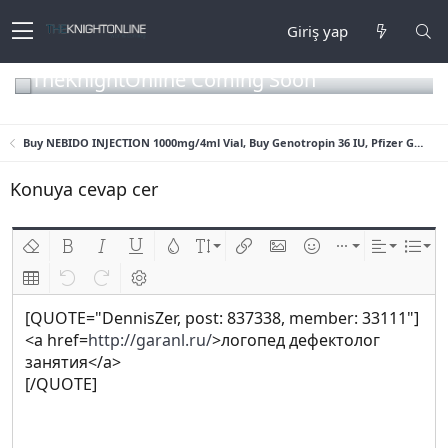
Giriş yap
TheKnightOnline Coming Soon
Buy NEBIDO INJECTION 1000mg/4ml Vial, Buy Genotropin 36 IU, Pfizer Genotropin Pen 12mg (36iu), Humatrope lilly 36IU
Konuya cevap cer
Biçimlendirmeyi kaldır
Kalın
Yatık
Altını çiz
Metin rengi
Font boyutu
Link ekle
Resim ekle
İfadeler
Ekle
Hizalama
List
Insert table
Geri al
ileri al
BB kodunu değiştir
[QUOTE="DennisZer, post: 837338, member: 33111"]
<a href=
http://garanl.ru/
>логопед дефектолог
занятия</a>
[/QUOTE]