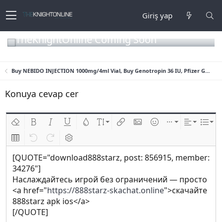
Giriş yap
TheKnightOnline Coming Soon
Buy NEBIDO INJECTION 1000mg/4ml Vial, Buy Genotropin 36 IU, Pfizer Genotropin Pen 12mg (36iu), Humatrope lilly 36IU
Konuya cevap cer
Biçimlendirmeyi kaldır
Kalın
Yatık
Altını çiz
Metin rengi
Font boyutu
Link ekle
Resim ekle
İfadeler
Ekle
Hizalama
List
Insert table
Geri al
ileri al
BB kodunu değiştir
[QUOTE="download888starz, post: 856915, member:
34276"]
Наслаждайтесь игрой без ограничений — просто
<a href="
https://888starz-skachat.online
">скачайте
888starz apk ios</a>
[/QUOTE]