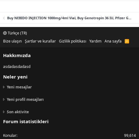
Buy NEBIDO INJECTION 1000mg/4ml Vial, Buy Genotropin 36 IU, Pfizer Genotropin Pen 12mg (36iu), Humatrope lilly 36IU
Türkçe (TR)
Bize ulaşın
Şartlar ve kurallar
Gizlilik politikası
Yardım
Ana sayfa
R
S
S
Hakkımızda
asdadasdadasd
Neler yeni
Yeni mesajlar
Yeni profil mesajları
Son aktivite
Forum istatistikleri
Konular
99,614