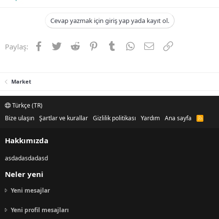
n
i
Cevap yazmak için giriş yap yada kayıt ol.
Facebook
Twitter
Reddit
Pinterest
Tumblr
WhatsApp
E-posta
Link
Paylaş:
Market
Türkçe (TR)
Bize ulaşın
Şartlar ve kurallar
Gizlilik politikası
Yardım
Ana sayfa
R
S
S
Hakkımızda
asdadasdadasd
Neler yeni
Yeni mesajlar
Yeni profil mesajları