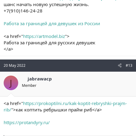
шанс начать новую успешную жизнь.
+7(910)146-24-28
Работа за границей для девушек из России
<a href="
https://artmodel.biz
">
Работа за границей для русских девушек
</a>
20 May 2022
#13
jabrawacp
J
Member
<a href="
https://prokoptilni.ru/kak-koptit-rebryshki-prajm-
rib/
">как коптить ребрышки прайм риб</a>
https://protandyry.ru/