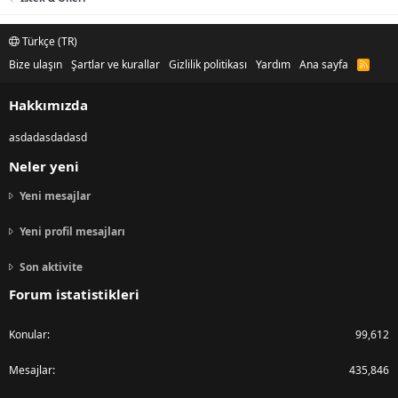
Türkçe (TR)
Bize ulaşın
Şartlar ve kurallar
Gizlilik politikası
Yardım
Ana sayfa
R
S
S
Hakkımızda
asdadasdadasd
Neler yeni
Yeni mesajlar
Yeni profil mesajları
Son aktivite
Forum istatistikleri
Konular
99,612
Mesajlar
435,846