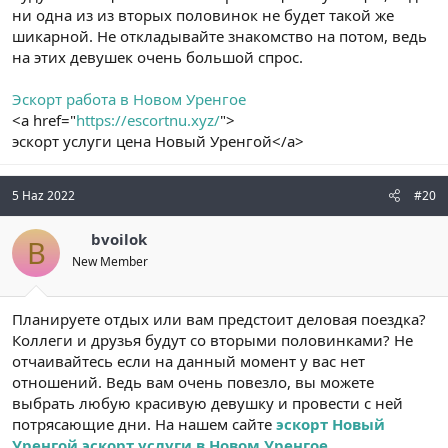
ни одна из из вторых половинок не будет такой же
шикарной. Не откладывайте знакомство на потом, ведь
на этих девушек очень большой спрос.
Эскорт работа в Новом Уренгое
<a href="
https://escortnu.xyz/
">
эскорт услуги цена Новый Уренгой</a>
5 Haz 2022
#20
bvoilok
B
New Member
Планируете отдых или вам предстоит деловая поездка?
Коллеги и друзья будут со вторыми половинками? Не
отчаивайтесь если на данный момент у вас нет
отношений. Ведь вам очень повезло, вы можете
выбрать любую красивую девушку и провести с ней
потрясающие дни. На нашем сайте
эскорт Новый
Уренгой
,
эскорт услуги в Новом Уренгое