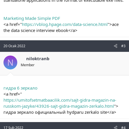
standalone applications in the format of executable exe files.
Marketing Made Simple PDF
<a href="
https://vblog.hpage.com/data-science.html
">ace
the data science interview ebook</a>
20 Ocak 2022
#3
niloktranb
N
Member
гидра 6 зеркало
<a href="
https://umitofsetmatbaacilik.com/sajt-gidra-magazin-na-
russkom-jazyke/43926-sajt-gidra-magazin-zerkalo.html
">
гидра зеркало официальный hydparu zerkalo site</a>
17 Şub 2022
#4