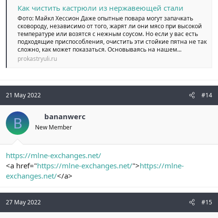
Как чистить кастрюли из нержавеющей стали
Фото: Майкл Хессион Даже опытные повара могут запачкать
сковороду, независимо от того, жарят ли они мясо при высокой
температуре или возятся с нежным соусом. Но если у вас есть
подходящие приспособления, очистить эти стойкие пятна не так
сложно, как может показаться. Основываясь на нашем...
prokastryuli.ru
21 May 2022
#14
bananwerc
B
New Member
https://mlne-exchanges.net/
<a href="
https://mlne-exchanges.net/
">
https://mlne-
exchanges.net/
</a>
27 May 2022
#15