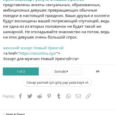
представлены анкеты сексуальных, образованных,
амбициозных девушек превращающих обычные
поездки в настоящий праздник. Ваши друзья и коллеги
будут восхищены вашей потрясающей спутницей, ведь
ни одна из из вторых половинок не будет такой же
шикарной. Не откладывайте знакомство на потом, ведь
на этих девушек очень большой спрос.
женский эскорт Новый Уренгой
<a href="
https://escortnu.xyz/
">
Эскорт для мужчин Новый Уренгой</a>
Son
1 of 2
Sonraki
Cevap yazmak için giriş yap yada kayıt ol.
Facebook
Twitter
Reddit
Pinterest
Tumblr
WhatsApp
E-posta
Link
Paylaş:
Istek & Öneri