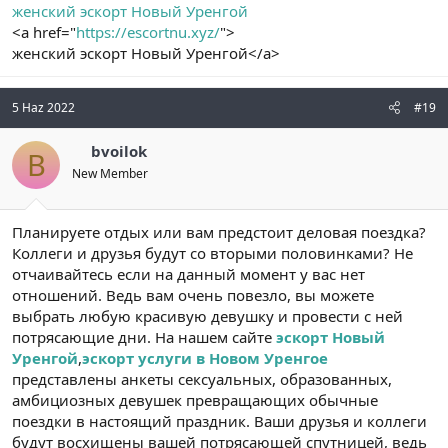
женский эскорт Новый Уренгой
<a href="
https://escortnu.xyz/
">
женский эскорт Новый Уренгой</a>
5 Haz 2022
#19
bvoilok
B
New Member
Планируете отдых или вам предстоит деловая поездка?
Коллеги и друзья будут со вторыми половинками? Не
отчаивайтесь если на данный момент у вас нет
отношений. Ведь вам очень повезло, вы можете
выбрать любую красивую девушку и провести с ней
потрясающие дни. На нашем сайте
эскорт Новый
Уренгой
,
эскорт услуги в Новом Уренгое
представлены анкеты сексуальных, образованных,
амбициозных девушек превращающих обычные
поездки в настоящий праздник. Ваши друзья и коллеги
будут восхищены вашей потрясающей спутницей, ведь