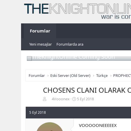
Forumlar
Yeni mesajlar
Forumlarda ara
TheKnightOnline Coming Soon
Forumlar
Eski Server (Old Server)
Türkçe
PROPHEC
CHOSENS CLANI OLARAK O
K
B
4Vooonex
5 Eyl 2018
o
a
n
ş
5 Eyl 2018
b
l
u
a
VOOOOONEEEEEX
y
n
u
g