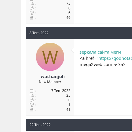
75
0
6
49
8 Tem 2022
W
зеркала сайта меги
<a href="
https://godnota
mega2web com в</a>
wathanjoli
New Member
7 Tem 2022
25
0
1
41
22 Tem 2022