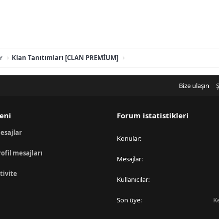
Y
Klan Tanıtımları [CLAN PREMİUM]
Bize ulaşın
Ş
eni
Forum istatistikleri
esajlar
Konular
rofil mesajları
Mesajlar
tivite
Kullanıcılar
Son üye
K