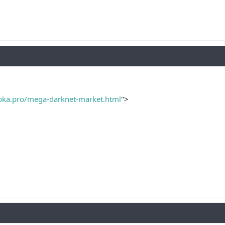
bka.pro/mega-darknet-market.html
">