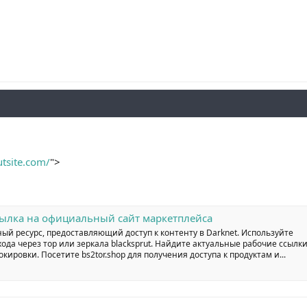
utsite.com/
">
 ссылка на официальный сайт маркетплейса
ный ресурс, предоставляющий доступ к контенту в Darknet. Используйте
входа через тор или зеркала blacksprut. Найдите актуальные рабочие ссылк
окировки. Посетите bs2tor.shop для получения доступа к продуктам и...