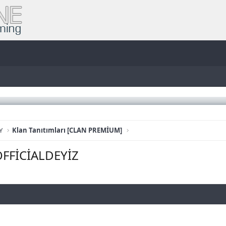
Y
Klan Tanıtımları [CLAN PREMİUM]
FFİCİALDEYİZ