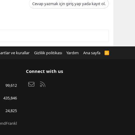
Cevap yazmak için giriş yap yada kayıt ol.
artlar ve kurallar
Gizlilik politikası
Yardım
Ana sayfa
R
S
S
Connect with us
Bize ulaşın
RSS
99,612
435,846
24,825
endFrankl