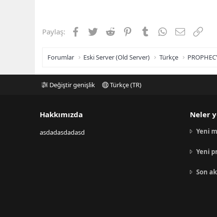
Facebook
Twitter
Reddit
Pinterest
Tumblr
WhatsApp
E-posta
Link
Paylaş:
Forumlar
Eski Server (Old Server)
Türkçe
PROPHEC
Değiştir genişlik
Türkçe (TR)
Hakkımızda
Neler y
Yeni m
asdadasdadasd
Yeni p
Son ak