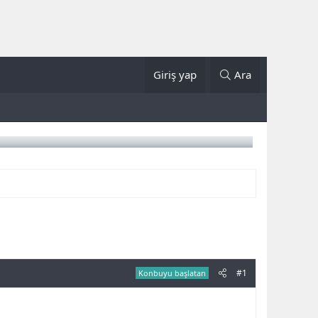
Giriş yap
Ara
#1
Konbuyu başlatan