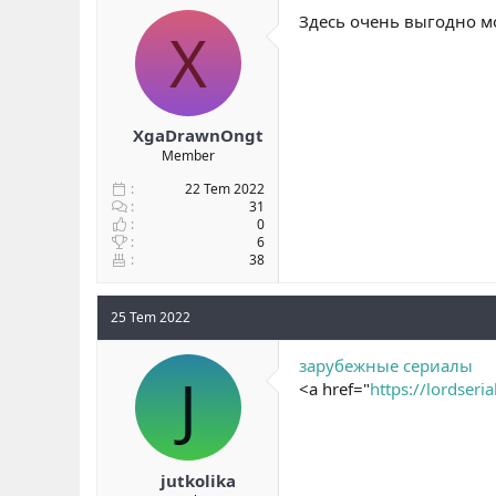
Здесь очень выгодно м
X
XgaDrawnOngt
Member
22 Tem 2022
31
0
6
38
25 Tem 2022
зарубежные сериалы
J
<a href="
https://lordseria
jutkolika