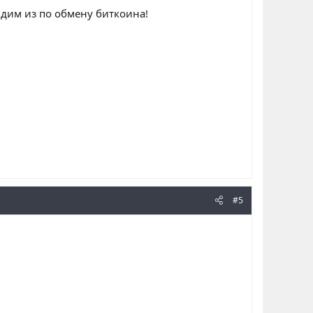
ндим из по обмену биткоина!
#5