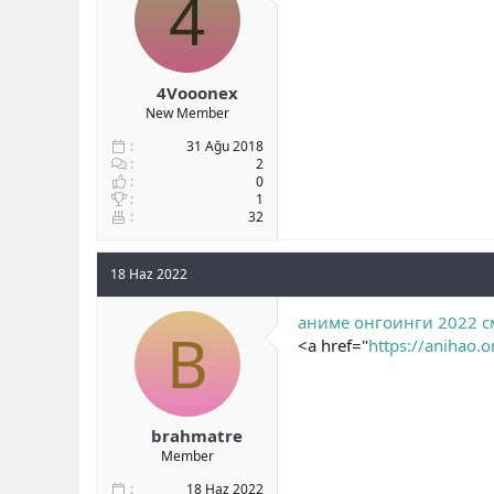
4
b
ı
a
ç
ş
t
l
a
4Vooonex
a
r
New Member
t
i
a
h
31 Ağu 2018
n
i
2
0
1
32
18 Haz 2022
аниме онгоинги 2022 с
B
<a href="
https://anihao.o
brahmatre
Member
18 Haz 2022