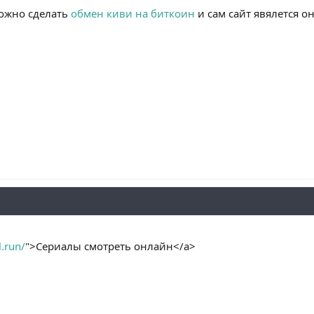
ожно сделать
обмен киви на биткоин
и сам сайт явялется о
l.run/
">Сериалы смотреть онлайн</a>