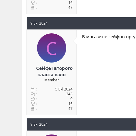
16
47
9 Eki 2024
В магазине сейфов пред
С
Сейфы второго
класса взло
Member
5 Eki 2024
243
0
16
47
9 Eki 2024