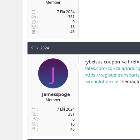
Member
7 Eki 2024
381
0
16
46
9 Eki 2024
rybelsus coupon <a href
J
sales.com/cgi/cala/indi.c
https://register.transpor
semaglutide cost
semaglu
Jamesspoge
Member
7 Eki 2024
381
0
16
46