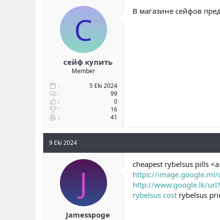
b
ı
В магазине сейфов пред
С
a
ç
ş
t
l
a
a
r
t
i
a
h
сейф купить
n
i
Member
5 Eki 2024
99
0
16
41
9 Eki 2024
cheapest rybelsus pills <
J
https://image.google.ml/
http://www.google.lk/url
rybelsus cost
rybelsus pr
Jamesspoge