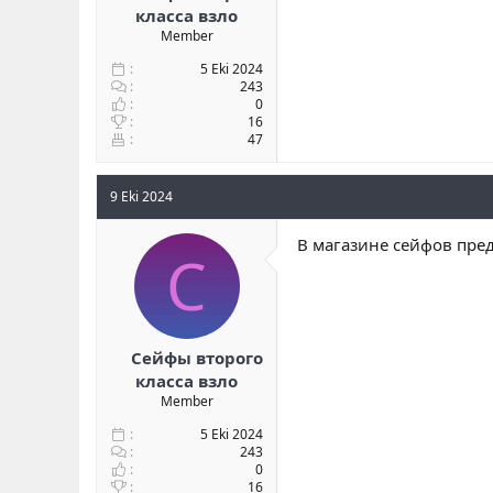
класса взло
Member
5 Eki 2024
243
0
16
47
9 Eki 2024
В магазине сейфов пред
С
Сейфы второго
класса взло
Member
5 Eki 2024
243
0
16