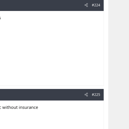
#224
s
#225
 without insurance