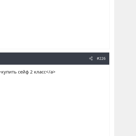
#226
>купить сейф 2 класс</a>