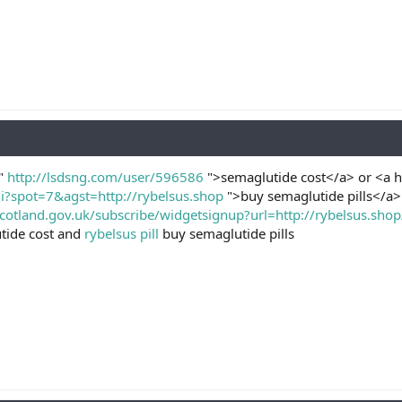
="
http://lsdsng.com/user/596586
">semaglutide cost</a> or <a 
gi?spot=7&agst=http://rybelsus.shop
">buy semaglutide pills</a>
tscotland.gov.uk/subscribe/widgetsignup?url=http://rybelsus.shop
tide cost and
rybelsus pill
buy semaglutide pills