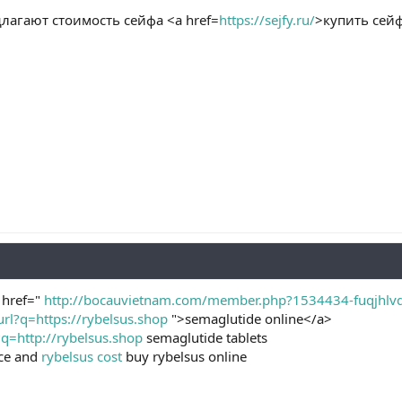
лагают стоимость сейфа <a href=
https://sejfy.ru/
>купить сей
a href="
http://bocauvietnam.com/member.php?1534434-fuqjhlv
url?q=https://rybelsus.shop
">semaglutide online</a>
?q=http://rybelsus.shop
semaglutide tablets
ice and
rybelsus cost
buy rybelsus online