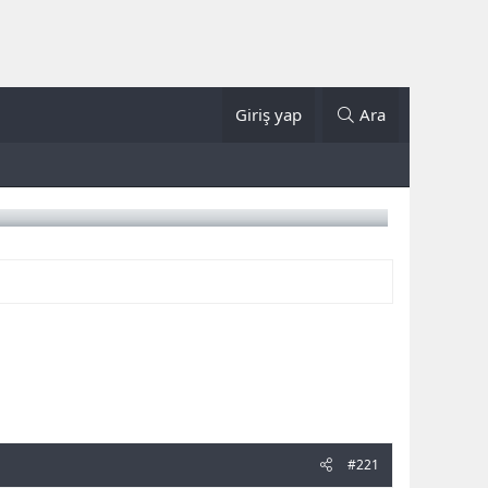
Giriş yap
Ara
#221