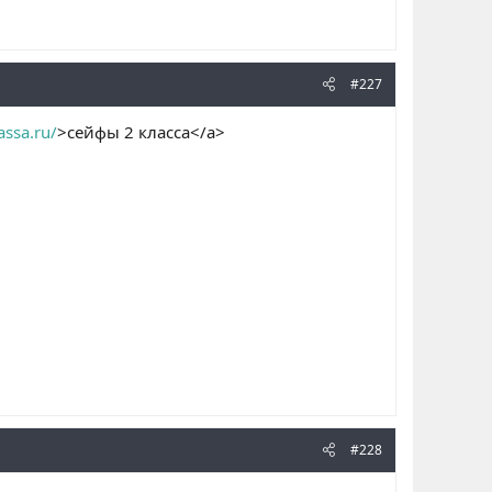
#227
lassa.ru/
>сейфы 2 класса</a>
#228