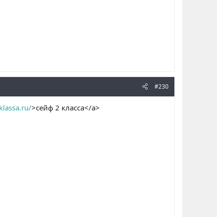
#230
-klassa.ru/
>сейф 2 класса</a>