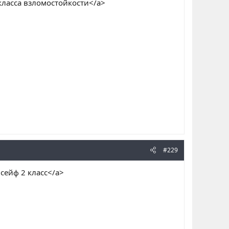
класса взломостойкости</a>
#229
сейф 2 класс</a>