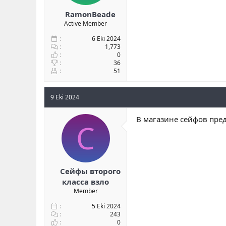
RamonBeade
Active Member
6 Eki 2024
1,773
0
36
51
9 Eki 2024
В магазине сейфов пред
С
Сейфы второго
класса взло
Member
5 Eki 2024
243
0