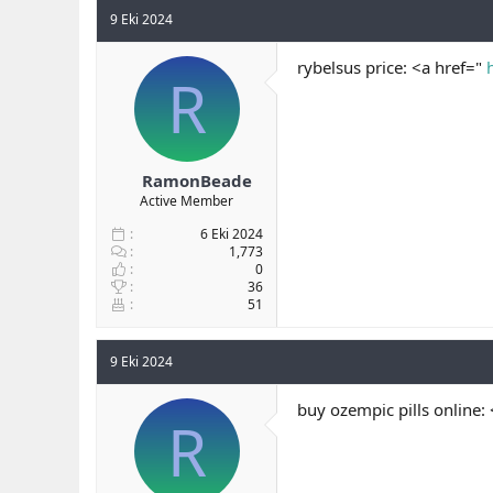
9 Eki 2024
rybelsus price: <a href="
R
RamonBeade
Active Member
6 Eki 2024
1,773
0
36
51
9 Eki 2024
buy ozempic pills online:
R