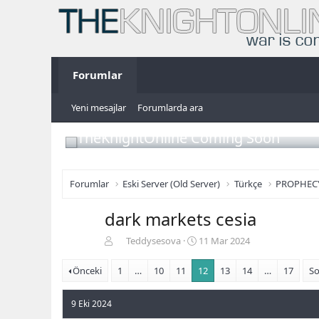
Forumlar
Yeni mesajlar
Forumlarda ara
TheKnightOnline Coming Soon
Forumlar
Eski Server (Old Server)
Türkçe
PROPHEC
dark markets cesia
K
B
Teddysesova
11 Mar 2024
o
a
n
ş
Önceki
1
…
10
11
12
13
14
…
17
So
b
l
u
a
9 Eki 2024
y
n
u
g