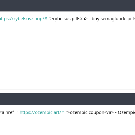
https://rybelsus.shop/#
">rybelsus pill</a> - buy semaglutide pill
 <a href="
https://ozempic.art/#
">ozempic coupon</a> - Ozempic