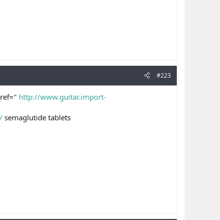
#223
href="
http://www.guitar.import-
/
semaglutide tablets