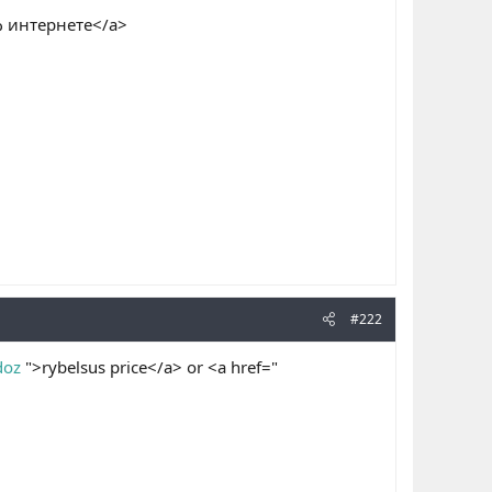
ф интернете</a>
#222
doz
">rybelsus price</a> or <a href="