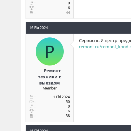
0
6
44
16 Eki 2024
Сервисный центр предл
Р
remont.ru/remont_kondic
Ремонт
техники с
выездом
Member
1 Eki 2024
50
0
6
38
16 Eki 2024