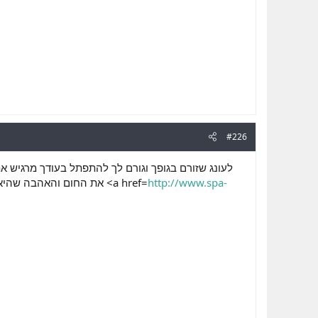
#226
לעונג שזורם בגופך וגורם לך להתפתל בעודך מרגיש א
את החום והאהבה שהיא מעניקה לך. העניינים יתלהטו ויתחממו וזה ירגיש לך טוב בגוף. עיסוי אירוטי ימלא אותך בחיים, וזה מה <a href=
http://www.spa-