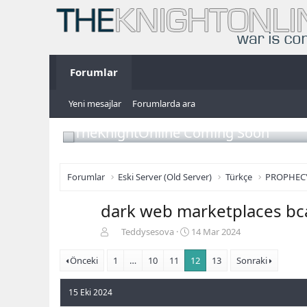
Forumlar
Yeni mesajlar
Forumlarda ara
TheKnightOnline Coming Soon
Forumlar
Eski Server (Old Server)
Türkçe
PROPHEC
dark web marketplaces bca
K
B
Teddysesova
14 Mar 2024
o
a
n
ş
Önceki
1
…
10
11
12
13
Sonraki
b
l
u
a
15 Eki 2024
y
n
u
g