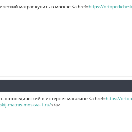
ческий матрас купить в москве <a href=
https://ortopediches
ть ортопедический в интернет магазине <a href=
https://orto
eskij-matras-moskva-1.ru/
</a>