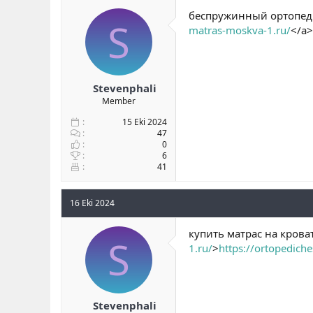
b
ı
беспружинный ортопеди
S
a
ç
matras-moskva-1.ru/
</a>
ş
t
l
a
a
r
t
i
a
h
Stevenphali
n
i
Member
15 Eki 2024
47
0
6
41
16 Eki 2024
купить матрас на крова
S
1.ru/
>
https://ortopedich
Stevenphali