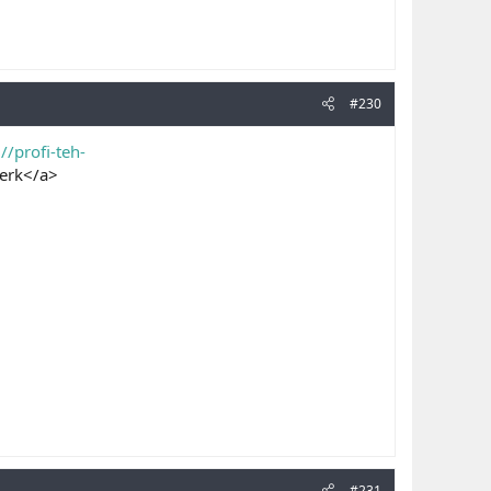
#230
://profi-teh-
erk</a>
#231