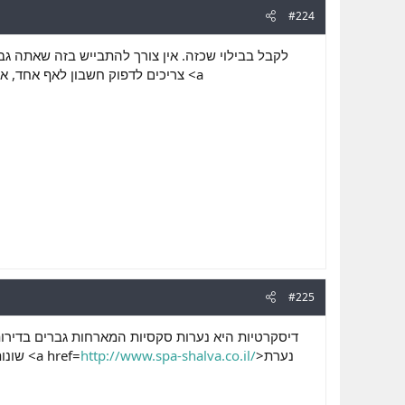
#224
צריכים לדפוק חשבון לאף אחד, <a
#225
דיסקרטיות היא נערות סקסיות המארחות גברים בדירות 
שונות, והיא איננה מחייבת יחסי מין. באופן טבעי ישנו מתח מיני בין נשים לבין גברים, אך בהחלט ניתן לקיים <a href=
http://www.spa-shalva.co.il/
>נערת