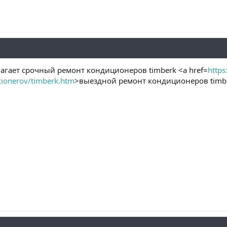
агает срочный ремонт кондиционеров timberk <a href=
https
ionerov/timberk.htm
>выездной ремонт кондиционеров timb