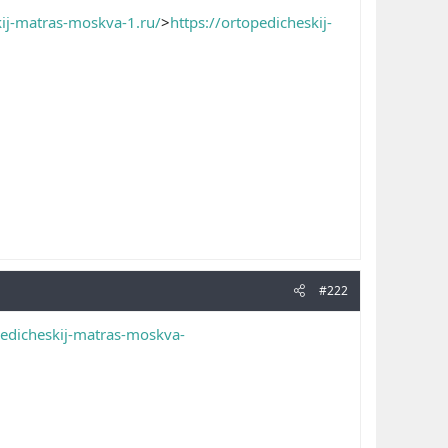
kij-matras-moskva-1.ru/
>
https://ortopedicheskij-
#222
pedicheskij-matras-moskva-