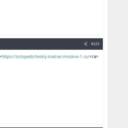
#223
>
https://ortopedicheskij-matras-moskva-1.ru/
</a>