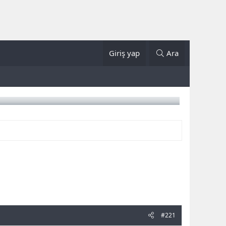
Giriş yap
Ara
#221