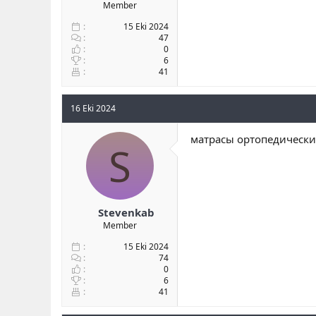
Member
15 Eki 2024
47
0
6
41
16 Eki 2024
матрасы ортопедические
S
Stevenkab
Member
15 Eki 2024
74
0
6
41