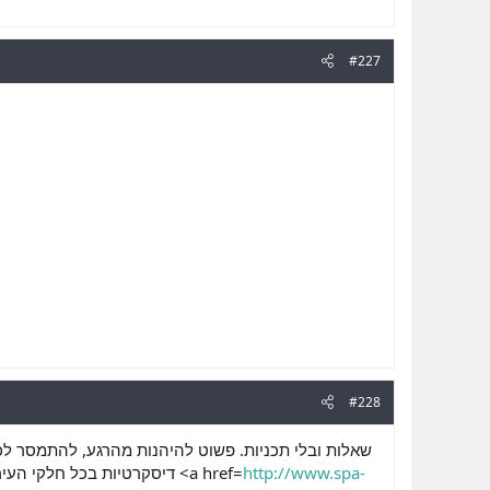
#227
#228
שאלות ובלי תכניות. פשוט להיהנות מהרגע, להתמסר לכל
דיסקרטיות בכל חלקי העיר, כך שלא תצטרך להתרחק יותר מידי מהבית. ובדירות ישנן נערות חמודות המארחות גברים בדירתן. הן <a href=
http://www.spa-