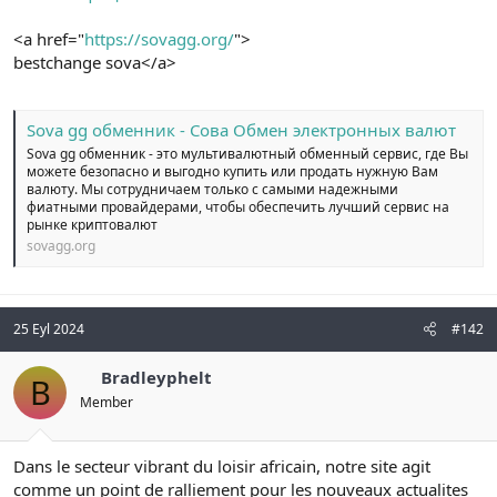
n
i
<a href="
https://sovagg.org/
">
bestchange sova</a>
Sova gg обменник - Сова Обмен электронных валют
Sova gg обменник - это мультивалютный обменный сервис, где Вы
можете безопасно и выгодно купить или продать нужную Вам
валюту. Мы сотрудничаем только с самыми надежными
фиатными провайдерами, чтобы обеспечить лучший сервис на
рынке криптовалют
sovagg.org
25 Eyl 2024
#142
Bradleyphelt
B
Member
Dans le secteur vibrant du loisir africain, notre site agit
comme un point de ralliement pour les nouveaux actualites