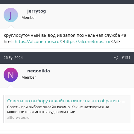
Jerrytog
J
Member
круглосуточный вывод из запоя похмельная служба <a
href=
https://alconetmos.ru/
>
https://alconetmos.ru/
</a>
26 Eyl 2024
#151
negonikla
N
Member
Советы по выбору онлайн казино: на что обратить внимание
Советы при выборе онлайн казино. Как не наткнуться на
мошенников и играть в удовольствие
allforwater.ru