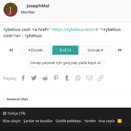
JosephMal
J
Member
rybelsus cost: <a href="
https://rybelsus.tech/#
">rybelsus
cost</a> - rybelsus
First
Son
Önceki
8 of 13
Sonraki
Cevap yazmak için giriş yap yada kayıt ol.
Facebook
Twitter
Reddit
Pinterest
Tumblr
WhatsApp
E-posta
Link
Paylaş:
General Chat
Türkçe (TR)
Bize ulaşın
Şartlar ve kurallar
Gizlilik politikası
Yardım
Ana sayfa
R
S
S