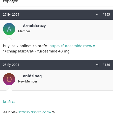
городов.
27 Eyl 2024
#155
Arnoldcrazy
A
Member
buy lasix online: <a href="
https://furosemide.men/#
">cheap lasix</a> - furosemide 40 mg
28 Eyl 2024
#156
onidzinaq
O
New Member
kra5 cc
<a href="
https://kr7cc.com/
">