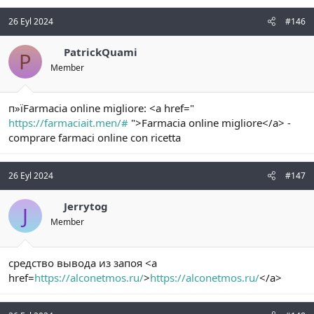
26 Eyl 2024
#146
PatrickQuami
P
Member
п»їFarmacia online migliore: <a href="
https://farmaciait.men/#
">Farmacia online migliore</a> -
comprare farmaci online con ricetta
26 Eyl 2024
#147
Jerrytog
J
Member
средство вывода из запоя <a
href=
https://alconetmos.ru/
>
https://alconetmos.ru/
</a>