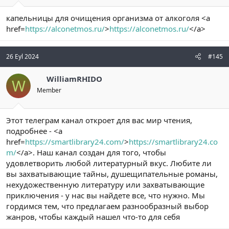
капельницы для очищения организма от алкоголя <a
href=
https://alconetmos.ru/
>
https://alconetmos.ru/
</a>
26 Eyl 2024
#145
WilliamRHIDO
W
Member
Этот телеграм канал откроет для вас мир чтения,
подробнее - <a
href=
https://smartlibrary24.com/
>
https://smartlibrary24.co
m/
</a>. Наш канал создан для того, чтобы
удовлетворить любой литературный вкус. Любите ли
вы захватывающие тайны, душещипательные романы,
нехудожественную литературу или захватывающие
приключения - у нас вы найдете все, что нужно. Мы
гордимся тем, что предлагаем разнообразный выбор
жанров, чтобы каждый нашел что-то для себя