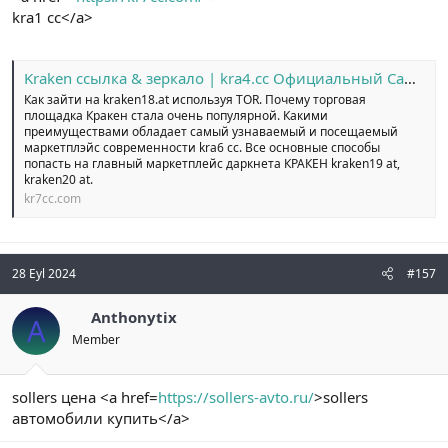
kra1 cc</a>
Kraken ссылка & зеркало | kra4.cc Официальный Сайт №1
Как зайти на kraken18.at используя TOR. Почему торговая
площадка Кракен стала очень популярной. Какими
преимуществами обладает самый узнаваемый и посещаемый
маркетплэйс современности kra6 cc. Все основные способы
попасть на главный маркетплейс даркнета КРАКЕН kraken19 at,
kraken20 at.
kr7cc.com
28 Eyl 2024
#157
Anthonytix
A
Member
sollers цена <a href=
https://sollers-avto.ru/
>sollers
автомобили купить</a>