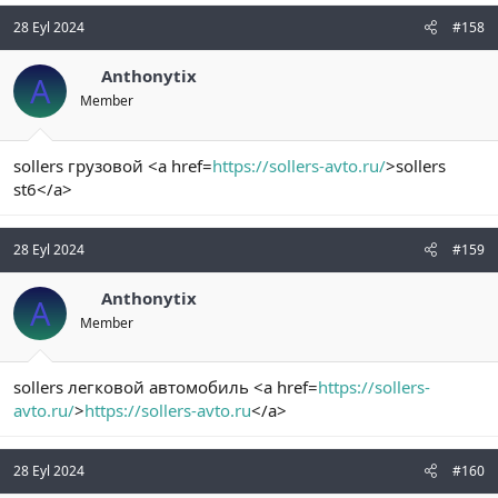
28 Eyl 2024
#158
Anthonytix
A
Member
sollers грузовой <a href=
https://sollers-avto.ru/
>sollers
st6</a>
28 Eyl 2024
#159
Anthonytix
A
Member
sollers легковой автомобиль <a href=
https://sollers-
avto.ru/
>
https://sollers-avto.ru
</a>
28 Eyl 2024
#160