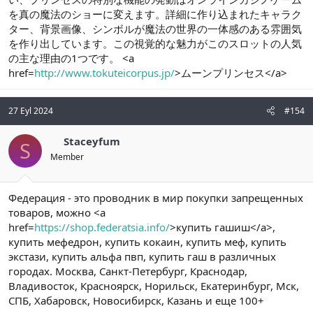
を真の魔法のショーに変えます。詳細に作り込まれたキャラク
ター、背景画像、シンボルが魔法の世界の一体感のある雰囲気
を作り出しています。この視覚的な魅力がこのスロットの人気
の主な理由の1つです。 <a
href=
http://www.tokuteicorpus.jp/
>ムーンプリンセス</a>
27 Eyl 2024
#154
Staceyfum
S
Member
Федерация - это проводник в мир покупки запрещенных
товаров, можно <a
href=
https://shop.federatsia.info/
>купить гашиш</a>,
купить мефедрон, купить кокаин, купить меф, купить
экстази, купить альфа пвп, купить гаш в различных
городах. Москва, Санкт-Петербург, Краснодар,
Владивосток, Красноярск, Норильск, Екатеринбург, Мск,
СПБ, Хабаровск, Новосибирск, Казань и еще 100+