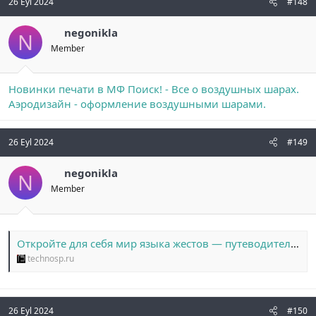
26 Eyl 2024
#148
negonikla
N
Member
Новинки печати в МФ Поиск! - Все о воздушных шарах.
Аэродизайн - оформление воздушными шарами.
26 Eyl 2024
#149
negonikla
N
Member
Откройте для себя мир языка жестов — путеводитель по курсам, доступным онлайн и лично
technosp.ru
26 Eyl 2024
#150