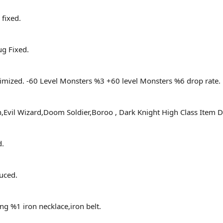
 fixed.
g Fixed.
imized. -60 Level Monsters %3 +60 level Monsters %6 drop rate.
n,Evil Wizard,Doom Soldier,Boroo , Dark Knight High Class Item
.
uced.
ng %1 iron necklace,iron belt.