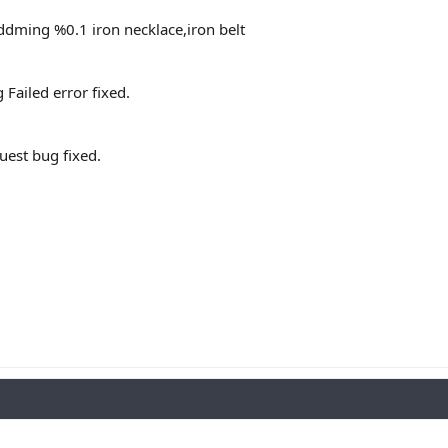
dming %0.1 iron necklace,iron belt
 Failed error fixed.
uest bug fixed.