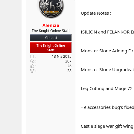
b
ı
a
ç
Update Notes :
ş
t
l
a
Alencia
a
r
The Knight Online Staff
ISILION and FELANKOR E
t
i
a
h
Yönetici
n
i
The Knight Online
Staff
Monster Stone Adding Dr
13 Nis 2015
307
26
Monster Stone Upgradeabl
28
Leg Cutting and Mage 72 
+9 accessories bug's fixed
Castle siege war gift wing