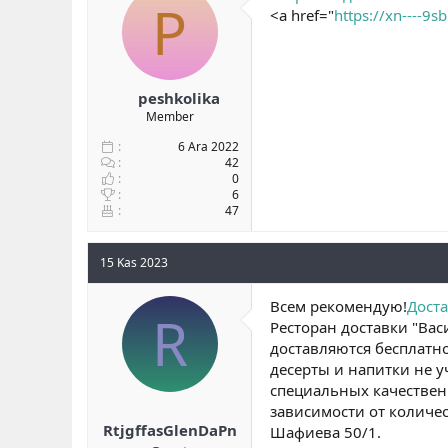
P
<a href="
https://xn----9
peshkolika
Member
6 Ara 2022
42
0
6
47
15 Kas 2023
Всем рекомендую!
Доста
R
Ресторан доставки "Вас
доставляются бесплатно
десерты и напитки не 
специальных качественн
зависимости от количес
RtjgffasGlenDaPn
Шафиева 50/1.