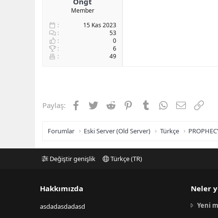
Ongt
Member
15 Kas 2023
53
0
6
49
Facebook
Twitter
Reddit
Pinterest
Tumblr
WhatsApp
E-posta
Link
Paylaş:
Forumlar
Eski Server (Old Server)
Türkçe
PROPHEC
Değiştir genişlik
Türkçe (TR)
Hakkımızda
Neler y
Yeni m
asdadasdadasd