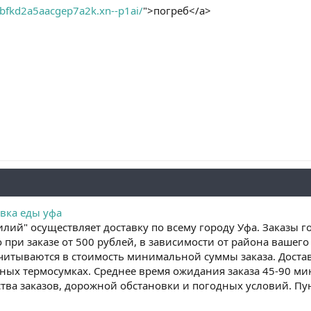
sbbfkd2a5aacgep7a2k.xn--p1ai/
">погреб</a>
вка еды уфа
илий" осуществляет доставку по всему городу Уфа. Заказы г
 при заказе от 500 рублей, в зависимости от района вашег
учитываются в стоимость минимальной суммы заказа. Достав
ых термосумках. Среднее время ожидания заказа 45-90 мин
тва заказов, дорожной обстановки и погодных условий. Пун