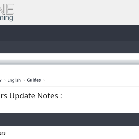
Y
English
Guides
rs Update Notes :
ers