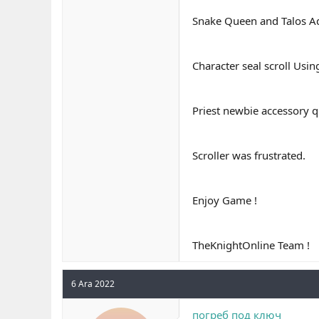
Snake Queen and Talos Ad
Character seal scroll Using
Priest newbie accessory q
Scroller was frustrated.
Enjoy Game !
TheKnightOnline Team !
6 Ara 2022
погреб под ключ