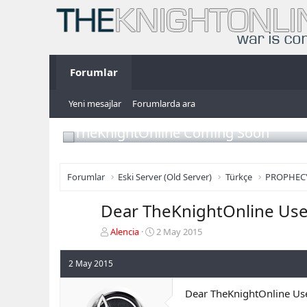
Forumlar
Yeni mesajlar
Forumlarda ara
TheKnightOnline Coming Soon
Forumlar
Eski Server (Old Server)
Türkçe
PROPHEC
Dear TheKnightOnline Use
K
B
Alencia
2 May 2015
o
a
n
ş
2 May 2015
b
l
u
a
Dear TheKnightOnline Us
y
n
u
g