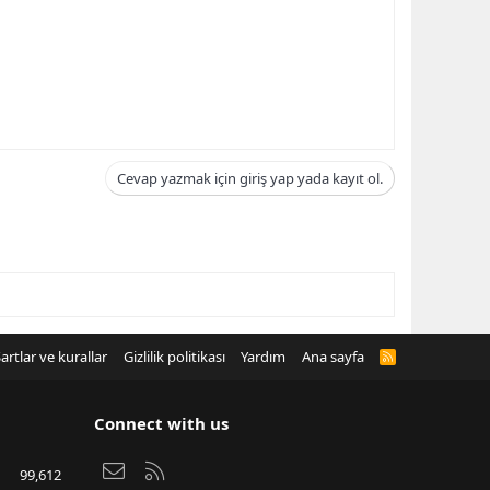
Cevap yazmak için giriş yap yada kayıt ol.
artlar ve kurallar
Gizlilik politikası
Yardım
Ana sayfa
R
S
S
Connect with us
Bize ulaşın
RSS
99,612