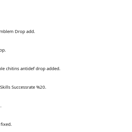
mblem Drop add.
op.
e chitins antidef drop added.
Skills Successrate %20.
.
 fixed.