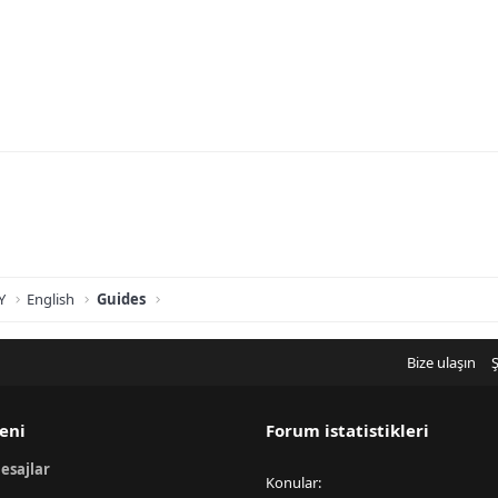
Y
English
Guides
Bize ulaşın
Ş
eni
Forum istatistikleri
esajlar
Konular