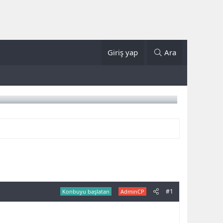
Giriş yap
Ara
#1
Konbuyu başlatan
AdminCP