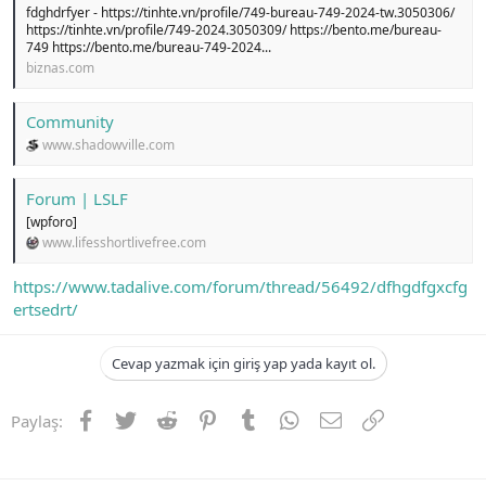
fdghdrfyer - https://tinhte.vn/profile/749-bureau-749-2024-tw.3050306/
https://tinhte.vn/profile/749-2024.3050309/ https://bento.me/bureau-
749 https://bento.me/bureau-749-2024...
biznas.com
Community
www.shadowville.com
Forum | LSLF
[wpforo]
www.lifesshortlivefree.com
https://www.tadalive.com/forum/thread/56492/dfhgdfgxcfg
ertsedrt/
Cevap yazmak için giriş yap yada kayıt ol.
Facebook
Twitter
Reddit
Pinterest
Tumblr
WhatsApp
E-posta
Link
Paylaş: