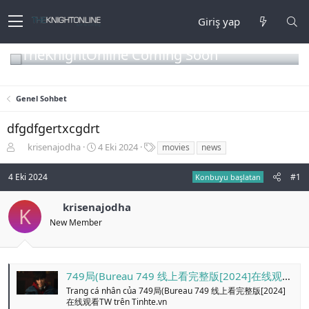
Giriş yap
TheKnightOnline Coming Soon
Genel Sohbet
dfgdfgertxcgdrt
K
B
E
krisenajodha
4 Eki 2024
movies
news
o
a
t
n
ş
i
4 Eki 2024
#1
Konbuyu başlatan
b
l
k
u
a
e
krisenajodha
y
n
t
K
u
g
l
New Member
b
ı
e
a
ç
r
ş
t
l
a
749局(Bureau 749 线上看完整版[2024]在线观看TW - Trang cá nhân
a
r
Trang cá nhân của 749局(Bureau 749 线上看完整版[2024]
t
i
在线观看TW trên Tinhte.vn
a
h