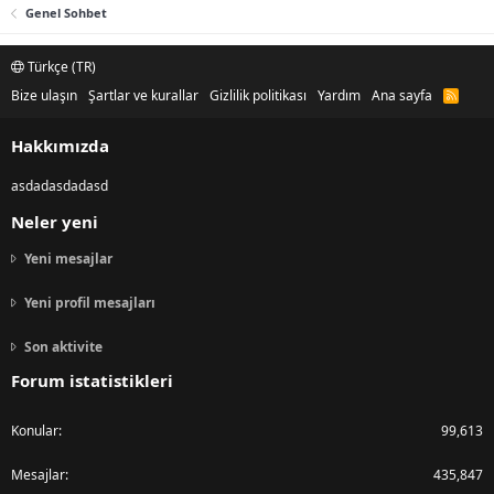
Genel Sohbet
Türkçe (TR)
Bize ulaşın
Şartlar ve kurallar
Gizlilik politikası
Yardım
Ana sayfa
R
S
S
Hakkımızda
asdadasdadasd
Neler yeni
Yeni mesajlar
Yeni profil mesajları
Son aktivite
Forum istatistikleri
Konular
99,613
Mesajlar
435,847