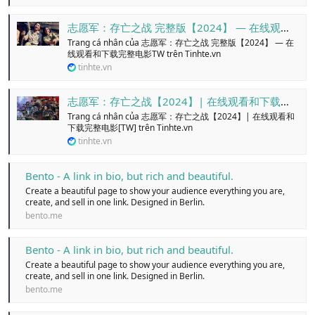
志愿军：存亡之战 完整版【2024】 — 在线观看和下载完整电影TW - Trang cá nhân
Trang cá nhân của 志愿军：存亡之战 完整版【2024】 — 在
线观看和下载完整电影TW trên Tinhte.vn
tinhte.vn
志愿军：存亡之战【2024】| 在线观看和下载完整电影[TW] - Trang cá nhân
Trang cá nhân của 志愿军：存亡之战【2024】| 在线观看和
下载完整电影[TW] trên Tinhte.vn
tinhte.vn
Bento - A link in bio, but rich and beautiful.
Create a beautiful page to show your audience everything you are,
create, and sell in one link. Designed in Berlin.
bento.me
Bento - A link in bio, but rich and beautiful.
Create a beautiful page to show your audience everything you are,
create, and sell in one link. Designed in Berlin.
bento.me