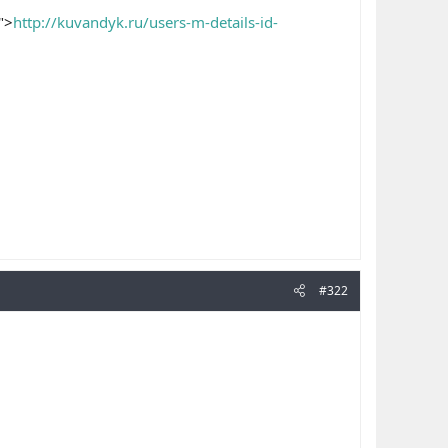
">
http://kuvandyk.ru/users-m-details-id-
#322