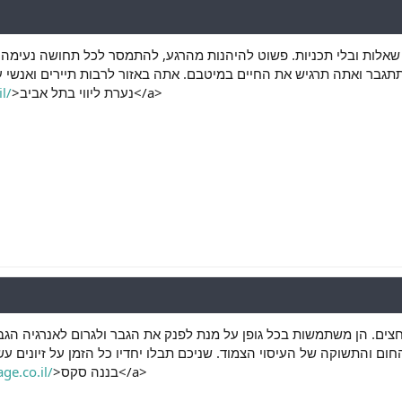
 שאלות ובלי תכניות. פשוט להיהנות מהרגע, להתמסר לכל תחושה נעימה 
גבר ואתה תרגיש את החיים במיטבם. אתה באזור לרבות תיירים ואנשי עסקי
>נערת ליווי בתל אביב</a>
l/
חצים. הן משתמשות בכל גופן על מנת לפנק את הגבר ולגרום לאנרגיה הג
ם והתשוקה של העיסוי הצמוד. שניכם תבלו יחדיו כל הזמן על זיונים עשוי 
>בננה סקס</a>
ge.co.il/