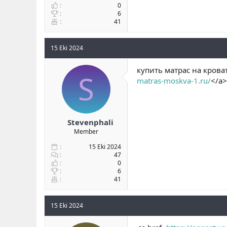
0
6
41
15 Eki 2024
купить матрас на крова
S
matras-moskva-1.ru/
</a>
Stevenphali
Member
15 Eki 2024
47
0
6
41
15 Eki 2024