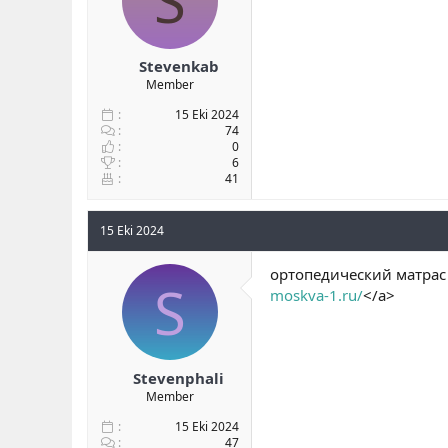
S
Stevenkab
Member
15 Eki 2024
74
0
6
41
15 Eki 2024
ортопедический матрас 
S
moskva-1.ru/
</a>
Stevenphali
Member
15 Eki 2024
47