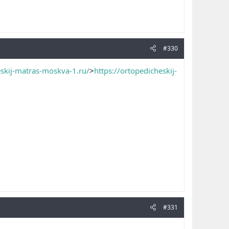
#330
eskij-matras-moskva-1.ru/
>
https://ortopedicheskij-
#331