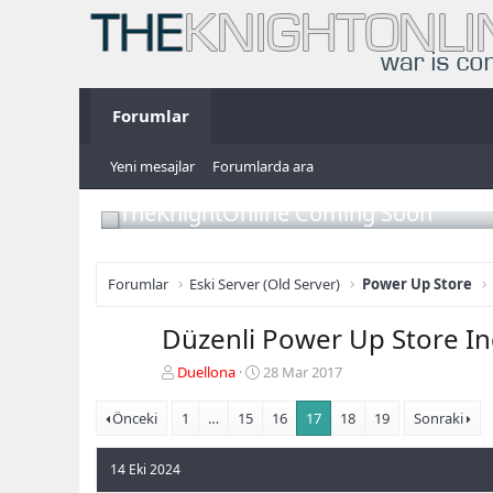
Forumlar
Yeni mesajlar
Forumlarda ara
TheKnightOnline Coming Soon
Forumlar
Eski Server (Old Server)
Power Up Store
Düzenli Power Up Store In
K
B
Duellona
28 Mar 2017
o
a
n
ş
Önceki
1
…
15
16
17
18
19
Sonraki
b
l
u
a
14 Eki 2024
y
n
u
g