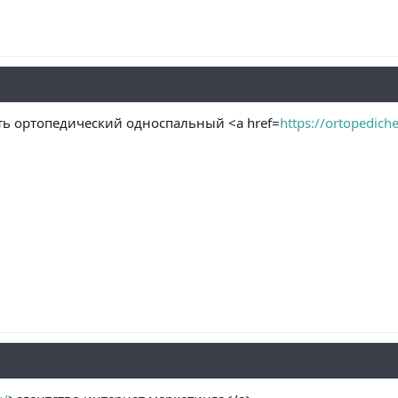
ть ортопедический односпальный <a href=
https://ortopedich