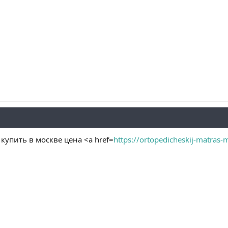
купить в москве цена <a href=
https://ortopedicheskij-matras-