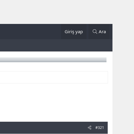
Giriş yap
Ara
#321