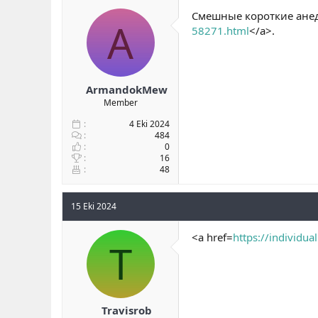
b
ı
Смешные короткие анед
A
a
ç
58271.html
</a>.
ş
t
l
a
a
r
t
i
a
h
ArmandokMew
n
i
Member
4 Eki 2024
484
0
16
48
15 Eki 2024
<a href=
https://individua
T
Travisrob