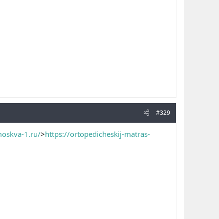
#329
moskva-1.ru/
>
https://ortopedicheskij-matras-