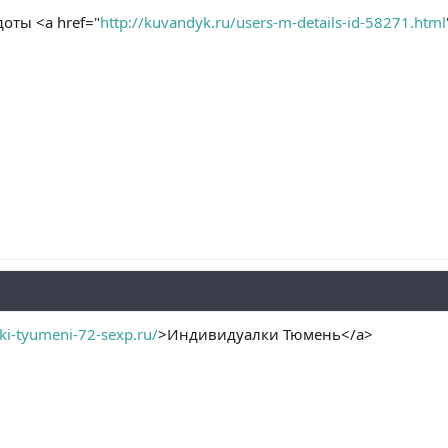
оты <a href="
http://kuvandyk.ru/users-m-details-id-58271.html
lki-tyumeni-72-sexp.ru/
>Индивидуалки Тюмень</a>